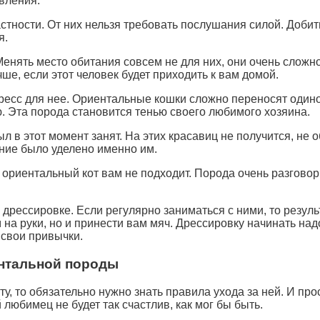
вления.
тности. От них нельзя требовать послушания силой. Добить
я.
нять место обитания совсем не для них, они очень сложно 
ше, если этот человек будет приходить к вам домой.
ресс для нее. Ориентальные кошки сложно переносят одиноч
 Эта порода становится тенью своего любимого хозяина.
был в этот момент занят. На этих красавиц не получится, н
ние было уделено именно им.
 ориентальный кот вам не подходит. Порода очень разговор
рессировке. Если регулярно заниматься с ними, то резуль
 на руки, но и принести вам мяч. Дрессировку начинать надо
 свои привычки.
нтальной породы
у, то обязательно нужно знать правила ухода за ней. И про
 любимец не будет так счастлив, как мог бы быть.