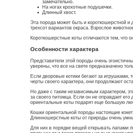
замечательно.
На ногах крохотные подушечки.
Длинный хвост.
Эта порода может быть и короткошерстной и
трехсот вариантов окраса. Взрослое животное
Короткошерстные коты отличаются тем, что они
Особенности характера
Представители этой породы очень эгоистичны
уверены, что все на свете предназначено тол
Если дворовые котики бегают за игрушками, т
черты своего характера, они продолжают ост
Но даже с таким независимым характером, эт
за своего питомца. Если он не оправдает его 
ориентальные коты подарят еще большую лю
Кошки ориентальной породы настоящие кокетк
Длинношерстные коты от природы очень умн
Для них в порядке вещей открывать лапами лю