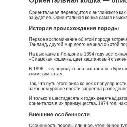
Ориентальная кошка — опи
Ориентальная переводится с английского как 
забудет её. Ориентальная кошка самая изыска
История происхождения породы
Первое воспоминание об этой породе встречае
Таиланд, другой мир долго не знал об этой по
На выставке в Лондоне в 1894 году восточная
«Сиамская кошечка, цвет каштановый с зелён
В 1896 г. эту породу снова выставили в Брита
сиамским котам.
Так, что путь этого вида кошек к популярност
законном уровне ввести запрет на разведени
И только в шестидесятых годах девятнадцато
ориенталов в их преимущества. 1974 год, нак
Внешние особенности
Особенность породы длинное, утончённое тул