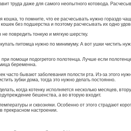
авит труда даже для самого неопытного котовода. Расчесы
я кошка, то помните, что ее расчесывать нужно гораздо ча
х кошек без подшерстка и поэтому расчесывать их одно удов
 не повредить тонкую и мягкую шерстку.
купать питомца нужно по минимуму. А вот ушки чистить ну
при помощи подогретого полотенца. Лучше если полотенце 
имица беременна.
к часто бывают заболевания полости рта. Из-за этого нужн
стить зубки дома, тогда это нужно делать постоянно.
елать, когда котенку исполняется несколько месяцев, втор
едупреждение бешенства, а во вторую входит.
емпературы и сквозняки. Особенно от этого страдают коро
 в прекрасном настроении.