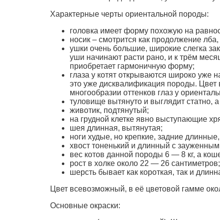
Характерные черты ориентальной породы:
головка имеет форму похожую на равнос
носик – смотрится как продолжение лба,
ушки очень большие, широкие слегка закр
уши начинают расти рано, и к трём меся
приобретает гармоничную форму;
глаза у котят открываются широко уже н
это уже дисквалификация породы. Цвет 
многообразии оттенков глаз у ориентал
туловище вытянуто и выглядит статно, а
животик, подтянутый;
на грудной клетке явно выступающие хр
шея длинная, вытянутая;
ноги худые, но крепкие, задние длинные
хвост тоненький и длинный с зауженным
вес котов данной породы 6 — 8 кг, а коше
рост в холке около 22 — 26 сантиметров;
шерсть бывает как короткая, так и длинн
Цвет всевозможный, в её цветовой гамме око
Основные окраски: