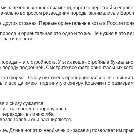
ми завезенных кошек сиамской, короткошерстной и европе
ачально вопросом разведения породы занимались в Европе
 других странах. Первые ориентальные коты в России появи
порода и ориентальная это одно и то же. Не нужно в это ве
 глаз и шерсти.
ороды – это стройность. У этих кошек стройные буквально
 породу подробней. Смотрите все фото ориентальных кото
ая форма. Тело у них очень пропорционально, все линии т
 и всегда имеют подтянутую фигуру. Кошечки по размерам 
я и снизу сужается.
и с наклоном в сторону носа.
 переходит в линию лба.
 возле головы они расширяются.
ие. Длина ног этих необычных красавиц позволяет им прыг