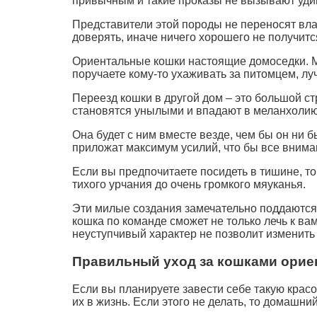
привычным и такие проказы не вызывают уди
Представители этой породы не переносят влас
доверять, иначе ничего хорошего не получитс
Ориентальные кошки настоящие домоседки. Ме
поручаете кому-то ухаживать за питомцем, луч
Переезд кошки в другой дом – это большой ст
становятся унылыми и впадают в меланхолию.
Она будет с ним вместе везде, чем бы он ни 
приложат максимум усилий, что бы все внима
Если вы предпочитаете посидеть в тишине, то
тихого урчания до очень громкого мяуканья.
Эти милые создания замечательно поддаются д
кошка по команде сможет не только лечь к вам
неуступчивый характер не позволит изменить
Правильный уход за кошками орие
Если вы планируете завести себе такую красот
их в жизнь. Если этого не делать, то домашний