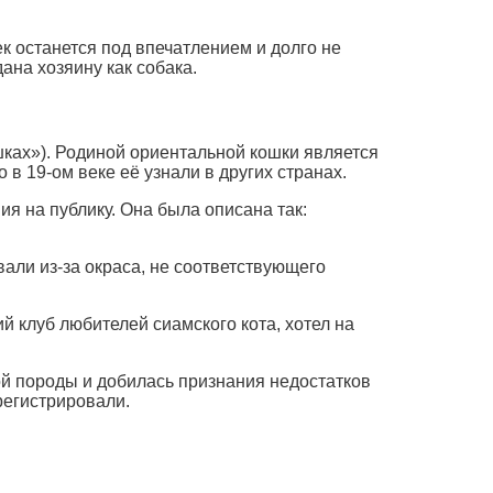
ек останется под впечатлением и долго не
ана хозяину как собака.
ошках»). Родиной ориентальной кошки является
 в 19-ом веке её узнали в других странах.
я на публику. Она была описана так:
вали из-за окраса, не соответствующего
й клуб любителей сиамского кота, хотел на
ой породы и добилась признания недостатков
регистрировали.