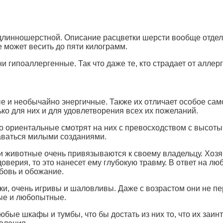
 длинношерстной. Описание расцветки шерсти вообще отдел
 может весить до пяти килограмм.
 гипоаллергенные. Так что даже те, кто страдает от аллерг
е и необычайно энергичные. Также их отличает особое сам
ько для них и для удовлетворения всех их пожеланий.
о ориентальные смотрят на них с превосходством с высоты 
аваться милыми созданиями.
и животные очень привязываются к своему владельцу. Хозяи
доверия, то это нанесет ему глубокую травму. В ответ на лю
бовь и обожание.
и, очень игривы и шаловливы. Даже с возрастом они не пер
ые и любопытные.
бые шкафы и тумбы, что бы достать из них то, что их заи