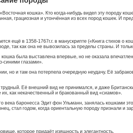
сание породы
«Восточная кошка». Кто когда-нибудь видел эту породу кош
нная, грациозная и утончённая из всех пород кошек. И пред
тся ещё в 1358-1767г.г. в манускрипте («Книга стихов о к
роде, так как она не вывозилась за пределы страны. И только
 кошка была выставлена впервые, но не оказала впечатлени
о-синими глазами».
нии, но и там она потерпела очередную неудачу. Её забрако
и трудный. Её внешний вид не принимался, и даже Британски
е их, как некачественный и бракованный вид «сиамов».
го века баронесса Эдит фон Ульманн, занялась кошками эт
онец, стал годом, когда ориентальную породу признали и за
овище, которое придаёт изящность и элегантность.