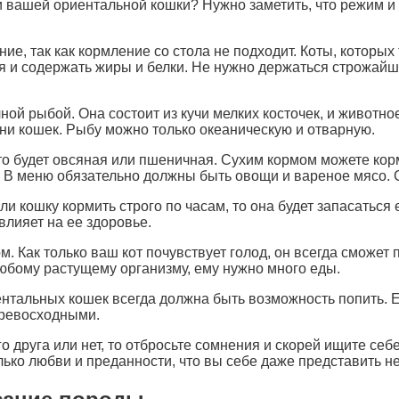
 вашей ориентальной кошки? Нужно заметить, что режим и 
е, так как кормление со стола не подходит. Коты, которых 
я и содержать жиры и белки. Не нужно держаться строжайш
ной рыбой. Она состоит из кучи мелких косточек, и животно
ни кошек. Рыбу можно только океаническую и отварную.
это будет овсяная или пшеничная. Сухим кормом можете кор
. В меню обязательно должны быть овощи и вареное мясо. 
и кошку кормить строго по часам, то она будет запасаться 
влияет на ее здоровье.
рм. Как только ваш кот почувствует голод, он всегда сможет 
любому растущему организму, ему нужно много еды.
ентальных кошек всегда должна быть возможность попить. 
превосходными.
го друга или нет, то отбросьте сомнения и скорей ищите се
лько любви и преданности, что вы себе даже представить н