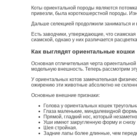
Коты ориентальной породы являются потомка
привезли, была короткошерстной породы. Изн
Дальше селекцией продолжили заниматься и в
Есть заводчики, утверждающие, что сиамская 
сиамской, однако у них различается расцветка
Как выглядят ориентальные кошки
Основная отличительная черта ориентальной п
модельную внешность. Теперь рассмотрим эту
У ориентальных котов замечательная физическ
ожирению эти животные абсолютно не склонны
Основные внешние признаки:
Голова у ориентальных кошек треугольна
Глаза маленькие, миндалевидной формы 
Прямой, гладкий нос, который незаметно
Уши имеют закругленную форму и снизу
Шея стройная.
Задние лапы более длинные, чем передн