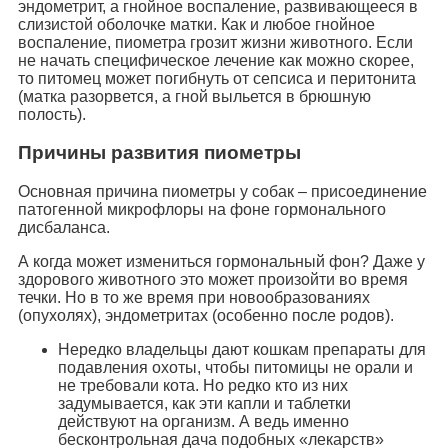
эндометрит, а гнойное воспаление, развивающееся в
слизистой оболочке матки. Как и любое гнойное
воспаление, пиометра грозит жизни животного. Если
не начать специфическое лечение как можно скорее,
то питомец может погибнуть от сепсиса и перитонита
(матка разорвется, а гной выльется в брюшную
полость).
Причины развития пиометры
Основная причина пиометры у собак – присоединение
патогенной микрофлоры на фоне гормонального
дисбаланса.
А когда может измениться гормональный фон? Даже у
здорового животного это может произойти во время
течки. Но в то же время при новообразованиях
(опухолях), эндометритах (особенно после родов).
Нередко владельцы дают кошкам препараты для
подавления охоты, чтобы питомицы не орали и
не требовали кота. Но редко кто из них
задумывается, как эти капли и таблетки
действуют на организм. А ведь именно
бесконтрольная дача подобных «лекарств»