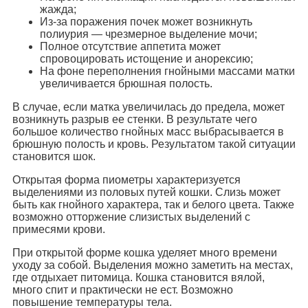
жажда;
Из-за поражения почек может возникнуть
полиурия — чрезмерное выделение мочи;
Полное отсутствие аппетита может
спровоцировать истощение и анорексию;
На фоне переполнения гнойными массами матки
увеличивается брюшная полость.
В случае, если матка увеличилась до предела, может
возникнуть разрыв ее стенки. В результате чего
большое количество гнойных масс выбрасывается в
брюшную полость и кровь. Результатом такой ситуации
становится шок.
Открытая форма пиометры характеризуется
выделениями из половых путей кошки. Слизь может
быть как гнойного характера, так и белого цвета. Также
возможно отторжение слизистых выделений с
примесями крови.
При открытой форме кошка уделяет много времени
уходу за собой. Выделения можно заметить на местах,
где отдыхает питомица. Кошка становится вялой,
много спит и практически не ест. Возможно
повышение температуры тела.