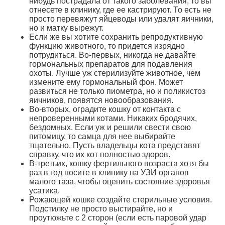
нибудь пострадала от такого заболевания, то вы
отнесете в клинику, где ее кастрируют. То есть не
просто перевяжут яйцеводы или удалят яичники,
но и матку вырежут.
Если же вы хотите сохранить репродуктивную
функцию животного, то придется изрядно
потрудиться. Во-первых, никогда не давайте
гормональных препаратов для подавления
охоты. Лучше уж стерилизуйте животное, чем
измените ему гормональный фон. Может
развиться не только пиометра, но и поликистоз
яичников, появятся новообразования.
Во-вторых, оградите кошку от контакта с
непроверенными котами. Никаких бродячих,
бездомных. Если уж и решили свести свою
питомицу, то самца для нее выбирайте
тщательно. Пусть владельцы кота представят
справку, что их кот полностью здоров.
В-третьих, кошку фертильного возраста хотя бы
раз в год носите в клинику на УЗИ органов
малого таза, чтобы оценить состояние здоровья
усатика.
Рожающей кошке создайте стерильные условия.
Подстилку не просто выстирайте, но и
проутюжьте с 2 сторон (если есть паровой удар