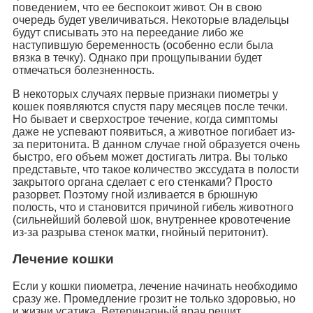
поведением, что ее беспокоит живот. Он в свою
очередь будет увеличиваться. Некоторые владельцы
будут списывать это на переедание либо же
наступившую беременность (особенно если была
вязка в течку). Однако при прощупывании будет
отмечаться болезненность.
В некоторых случаях первые признаки пиометры у
кошек появляются спустя пару месяцев после течки.
Но бывает и сверхострое течение, когда симптомы
даже не успевают появиться, а животное погибает из-
за перитонита. В данном случае гной образуется очень
быстро, его объем может достигать литра. Вы только
представьте, что такое количество экссудата в полости
закрытого органа сделает с его стенками? Просто
разорвет. Поэтому гной изливается в брюшную
полость, что и становится причиной гибель животного
(сильнейший болевой шок, внутреннее кровотечение
из-за разрыва стенок матки, гнойный перитонит).
Лечение кошки
Если у кошки пиометра, лечение начинать необходимо
сразу же. Промедление грозит не только здоровью, но
и жизни усатика. Ветеринарный врач решит,