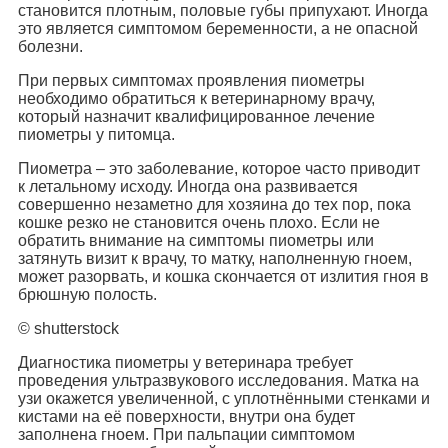
становится плотным, половые губы припухают. Иногда
это является симптомом беременности, а не опасной
болезни.
При первых симптомах проявления пиометры
необходимо обратиться к ветеринарному врачу,
который назначит квалифицированное лечение
пиометры у питомца.
Пиометра – это заболевание, которое часто приводит
к летальному исходу. Иногда она развивается
совершенно незаметно для хозяина до тех пор, пока
кошке резко не становится очень плохо. Если не
обратить внимание на симптомы пиометры или
затянуть визит к врачу, то матку, наполненную гноем,
может разорвать, и кошка скончается от излития гноя в
брюшную полость.
© shutterstock
Диагностика пиометры у ветеринара требует
проведения ультразвукового исследования. Матка на
узи окажется увеличенной, с уплотнёнными стенками и
кистами на её поверхности, внутри она будет
заполнена гноем. При пальпации симптомом