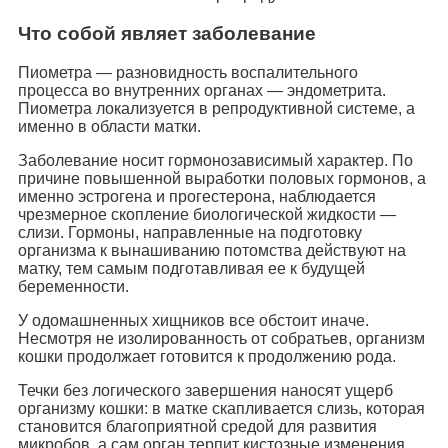
Что собой являет заболевание
Пиометра — разновидность воспалительного
процесса во внутренних органах — эндометрита.
Пиометра локализуется в репродуктивной системе, а
именно в области матки.
Заболевание носит гормонозависимый характер. По
причине повышенной выработки половых гормонов, а
именно эстрогена и прогестерона, наблюдается
чрезмерное скопление биологической жидкости —
слизи. Гормоны, направленные на подготовку
организма к вынашиванию потомства действуют на
матку, тем самым подготавливая ее к будущей
беременности.
У одомашненных хищников все обстоит иначе.
Несмотря не изолированность от собратьев, организм
кошки продолжает готовится к продолжению рода.
Течки без логического завершения наносят ущерб
организму кошки: в матке скапливается слизь, которая
становится благоприятной средой для развития
микробов, а сам орган терпит кистозные изменения.