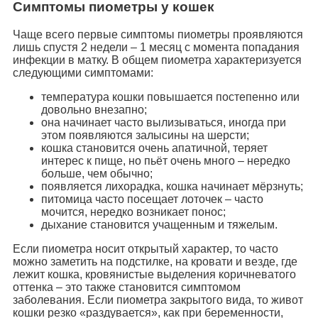
Симптомы пиометры у кошек
Чаще всего первые симптомы пиометры проявляются
лишь спустя 2 недели – 1 месяц с момента попадания
инфекции в матку. В общем пиометра характеризуется
следующими симптомами:
температура кошки повышается постепенно или
довольно внезапно;
она начинает часто вылизываться, иногда при
этом появляются залысины на шерсти;
кошка становится очень апатичной, теряет
интерес к пище, но пьёт очень много – нередко
больше, чем обычно;
появляется лихорадка, кошка начинает мёрзнуть;
питомица часто посещает лоточек – часто
мочится, нередко возникает понос;
дыхание становится учащенным и тяжелым.
Если пиометра носит открытый характер, то часто
можно заметить на подстилке, на кровати и везде, где
лежит кошка, кровянистые выделения коричневатого
оттенка – это также становится симптомом
заболевания. Если пиометра закрытого вида, то живот
кошки резко «раздувается», как при беременности,