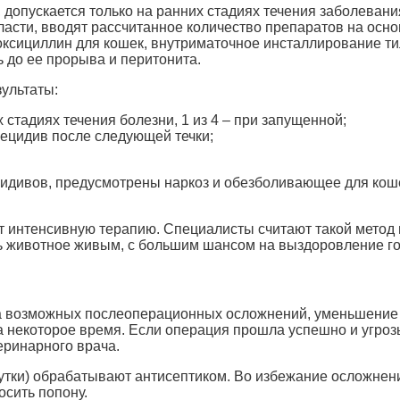
допускается только на ранних стадиях течения заболевания
ласти, вводят рассчитанное количество препаратов на осн
оксициллин для кошек, внутриматочное инсталлирование ти
 до ее прорыва и перитонита.
зультаты:
 стадиях течения болезни, 1 из 4 – при запущенной;
ецидив после следующей течки;
идивов, предусмотрены наркоз и обезболивающее для кошек
т интенсивную терапию. Специалисты считают такой метод
ть животное живым, с большим шансом на выздоровление г
а возможных послеоперационных осложнений, уменьшение 
на некоторое время. Если операция прошла успешно и угроз
еринарного врача.
сутки) обрабатывают антисептиком. Во избежание осложнени
осить попону.