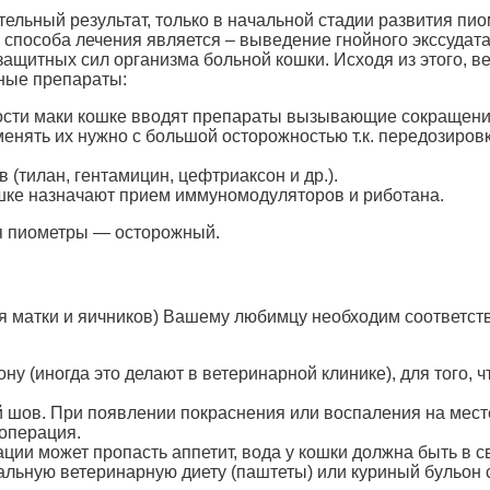
льный результат, только в начальной стадии развития пио
 способа лечения является – выведение гнойного экссудата
ащитных сил организма больной кошки. Исходя из этого, 
ные препараты:
лости маки кошке вводят препараты вызывающие сокращени
енять их нужно с большой осторожностью т.к. передозировк
(тилан, гентамицин, цефтриаксон и др.).
ке назначают прием иммуномодуляторов и риботана.
я пиометры — осторожный.
я матки и яичников) Вашему любимцу необходим соответст
у (иногда это делают в ветеринарной клинике), для того, 
шов. При появлении покраснения или воспаления на месте
 операция.
рации может пропасть аппетит, вода у кошки должна быть в 
льную ветеринарную диету (паштеты) или куриный бульон 