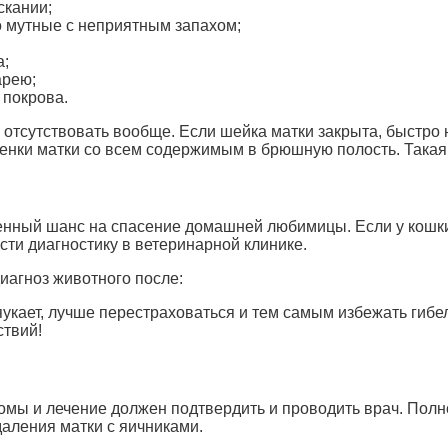
скании;
о мутные с неприятным запахом;
а;
арею;
 покрова.
и отсутствовать вообще. Если шейка матки закрыта, быстро
тенки матки со всем содержимым в брюшную полость. Такая
енный шанс на спасение домашней любимицы. Если у кошк
сти диагностику в ветеринарной клинике.
иагноз животного после:
укает, лучше перестраховаться и тем самым избежать гибе
ствий!
птомы и лечение должен подтвердить и проводить врач. По
даления матки с яичниками.