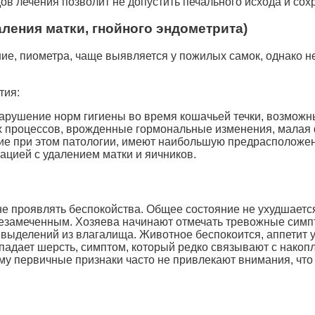
ов лечения позволит не допустить печального исхода и сох
ления матки, гнойного эндометрита)
ие, пиометра, чаще выявляется у пожилых самок, однако н
тия:
арушение норм гигиены во время кошачьей течки, возможн
 процессов, врожденные гормональные изменения, малая 
е при этом патологии, имеют наибольшую предрасположен
ацией с удалением матки и яичников.
не проявлять беспокойства. Общее состояние не ухудшаетс
я незамеченным. Хозяева начинают отмечать тревожные симп
выделений из влагалища. Животное беспокоится, аппетит 
падает шерсть, симптом, который редко связывают с накопл
му первичные признаки часто не привлекают внимания, что