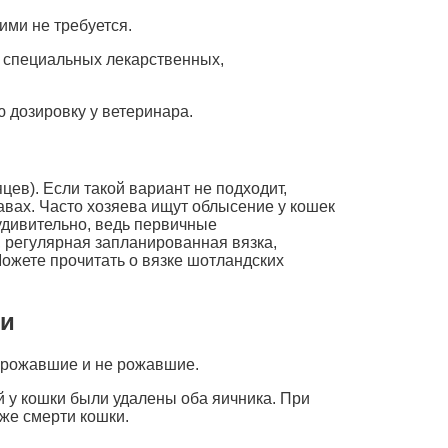
ми не требуется.
 специальных лекарственных,
ю дозировку у ветеринара.
ев). Если такой вариант не подходит,
авах. Часто хозяева ищут облысение у кошек
удивительно, ведь первичные
 регулярная запланированная вязка,
ожете прочитать о вязке шотландских
ти
и рожавшие и не рожавшие.
й у кошки были удалены оба яичника. При
же смерти кошки.