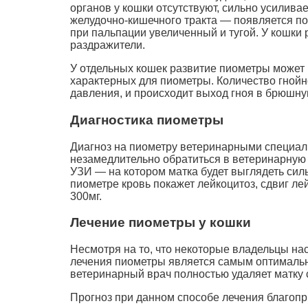
органов у кошки отсутствуют, сильно усилива
желудочно-кишечного тракта — появляется п
при пальпации увеличенный и тугой. У кошки
раздражители.
У отдельных кошек развитие пиометры может 
характерных для пиометры. Количество гнойно
давления, и происходит выход гноя в брюшну
Диагностика пиометры
Диагноз на пиометру ветеринарными специал
незамедлительно обратиться в ветеринарную 
УЗИ — на котором матка будет выглядеть сил
пиометре кровь покажет лейкоцитоз, сдвиг 
300мг.
Лечение пиометры у кошки
Несмотря на то, что некоторые владельцы на
лечения пиометры является самым оптималь
ветеринарный врач полностью удаляет матку 
Прогноз при данном способе лечения благоп