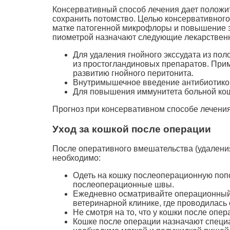
Консервативный способ лечения дает положите
сохранить потомство. Целью консервативного
матке патогенной микрофлоры и повышение з
пиометрой назначают следующие лекарствен
Для удаления гнойного экссудата из по
из простогландиновых препаратов. Прим
развитию гнойного перитонита.
Внутримышечное введение антибиотиков 
Для повышения иммунитета больной кош
Прогноз при консервативном способе лечени
Уход за кошкой после операции
После оперативного вмешательства (удалени
необходимо:
Одеть на кошку послеоперационную попон
послеоперационные швы.
Ежедневно осматривайте операционный 
ветеринарной клинике, где проводилась
Не смотря на то, что у кошки после опе
Кошке после операции назначают специа