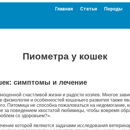
Главная
Статьи
Породы
Пиометра у кошек
шек: симптомы и лечение
оценной счастливой жизни и радости хозяев. Многое зави
е физиологии и особенностей кошачьего развития также я
го. Питомица не способна пожаловаться на недомогание, ка
 за поведением хвостатой любимицы, чтобы вовремя обрат
роблем со здоровьем?».
чение которой являются задачами исследования ветеринар