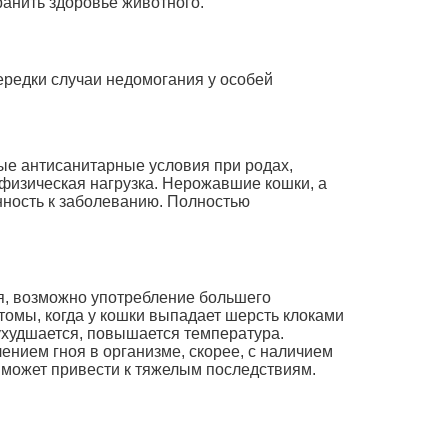
ранить здоровье животного.
ередки случаи недомогания у особей
ые антисанитарные условия при родах,
физическая нагрузка. Нерожавшие кошки, а
ность к заболеванию. Полностью
я, возможно употребление большего
томы, когда у кошки выпадает шерсть клоками
ухудшается, повышается температура.
ением гноя в организме, скорее, с наличием
 может привести к тяжелым последствиям.