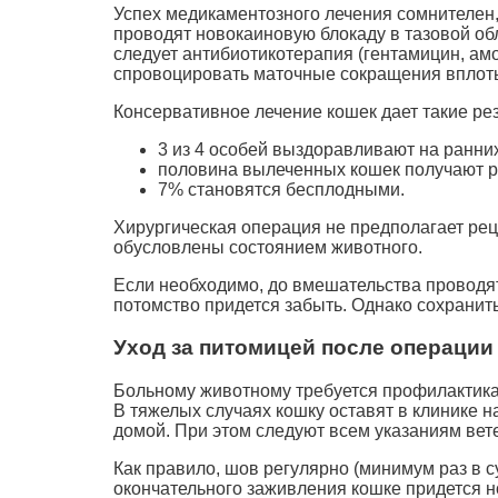
Успех медикаментозного лечения сомнителен, 
проводят новокаиновую блокаду в тазовой об
следует антибиотикотерапия (гентамицин, ам
спровоцировать маточные сокращения вплоть
Консервативное лечение кошек дает такие ре
3 из 4 особей выздоравливают на ранних
половина вылеченных кошек получают р
7% становятся бесплодными.
Хирургическая операция не предполагает рец
обусловлены состоянием животного.
Если необходимо, до вмешательства проводя
потомство придется забыть. Однако сохрани
Уход за питомицей после операции
Больному животному требуется профилактик
В тяжелых случаях кошку оставят в клинике 
домой. При этом следуют всем указаниям вет
Как правило, шов регулярно (минимум раз в 
окончательного заживления кошке придется н