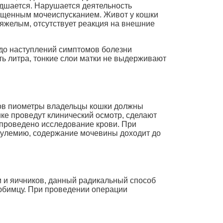
худшается. Нарушается деятельность
ащенным мочеиспусканием. Живот у кошки
тяжелым, отсутствует реакция на внешние
 до наступлений симптомов болезни
уть литра, тонкие слои матки не выдерживают
ков пиометры владельцы кошки должны
ке проведут клинический осмотр, сделают
 проведено исследование крови. При
обулемию, содержание мочевины доходит до
и и яичников, данный радикальный способ
юбимцу. При проведении операции