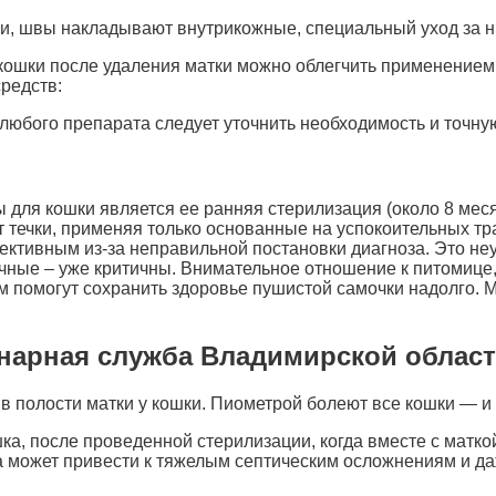
и, швы накладывают внутрикожные, специальный уход за ни
ошки после удаления матки можно облегчить применением
редств:
любого препарата следует уточнить необходимость и точну
ля кошки является ее ранняя стерилизация (около 8 месяц
т течки, применяя только основанные на успокоительных тр
ктивным из-за неправильной постановки диагноза. Это не
чные – уже критичны. Внимательное отношение к питомице,
 помогут сохранить здоровье пушистой самочки надолго. М
нарная служба Владимирской облас
а в полости матки у кошки. Пиометрой болеют все кошки — 
ка, после проведенной стерилизации, когда вместе с матко
а может привести к тяжелым септическим осложнениям и да