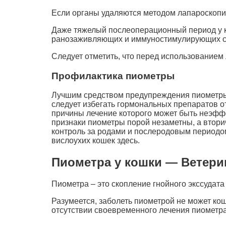
Если органы удаляются методом лапароскопи
Даже тяжелый послеоперационный период у к
ранозаживляющих и иммуностимулирующих с
Следует отметить, что перед использованием 
Профилактика пиометры
Лучшим средством предупреждения пиометры д
следует избегать гормональных препаратов о
причины лечение которого может быть неэффе
признаки пиометры порой незаметны, а втори
контроль за родами и послеродовым периодом
вислоухих кошек здесь.
Пиометра у кошки — Ветери
Пиометра – это скопление гнойного экссудат
Разумеется, заболеть пиометрой не может кош
отсутствии своевременного лечения пиометр