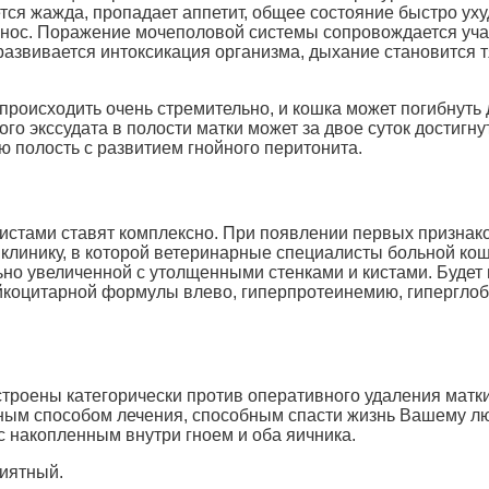
ется жажда, пропадает аппетит, общее состояние быстро у
онос. Поражение мочеполовой системы сопровождается уч
 развивается интоксикация организма, дыхание становится 
происходить очень стремительно, и кошка может погибнуть
го экссудата в полости матки может за двое суток достигн
ю полость с развитием гнойного перитонита.
истами ставят комплексно. При появлении первых призна
клинику, в которой ветеринарные специалисты больной кош
ьно увеличенной с утолщенными стенками и кистами. Будет
лейкоцитарной формулы влево, гиперпротеинемию, гипергл
строены категорически против оперативного удаления матк
ным способом лечения, способным спасти жизнь Вашему л
с накопленным внутри гноем и оба яичника.
риятный.