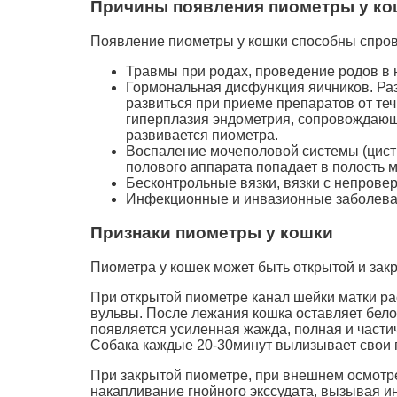
Причины появления пиометры у ко
Появление пиометры у кошки способны спров
Травмы при родах, проведение родов в 
Гормональная дисфункция яичников. Раз
развиться при приеме препаратов от теч
гиперплазия эндометрия, сопровождающа
развивается пиометра.
Воспаление мочеполовой системы (цисти
полового аппарата попадает в полость м
Бесконтрольные вязки, вязки с непрове
Инфекционные и инвазионные заболевани
Признаки пиометры у кошки
Пиометра у кошек может быть открытой и зак
При открытой пиометре канал шейки матки ра
вульвы. После лежания кошка оставляет бело
появляется усиленная жажда, полная и частич
Собака каждые 20-30минут вылизывает свои 
При закрытой пиометре, при внешнем осмотре 
накапливание гнойного экссудата, вызывая и