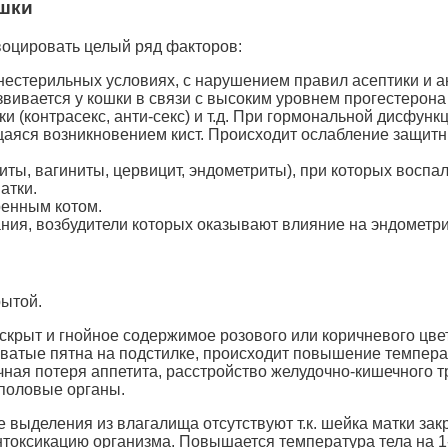
шки
оцировать целый ряд факторов:
нестерильных условиях, с нарушением правил асептики и а
вивается у кошки в связи с высоким уровнем прогестерона 
ки (контрасекс, анти-секс) и т.д. При гормональной дисфунк
яся возникновением кист. Происходит ослабление защитных
ты, вагиниты, цервицит, эндометриты), при которых воспа
атки.
ренным котом.
я, возбудители которых оказывают влияние на эндометрий
рытой.
скрыт и гнойное содержимое розового или коричневого цве
ватые пятна на подстилке, происходит повышение температу
ная потеря аппетита, расстройство желудочно-кишечного тр
половые органы.
выделения из влагалища отсутствуют т.к. шейка матки зак
нтоксикацию организма. Повышается температура тела на 