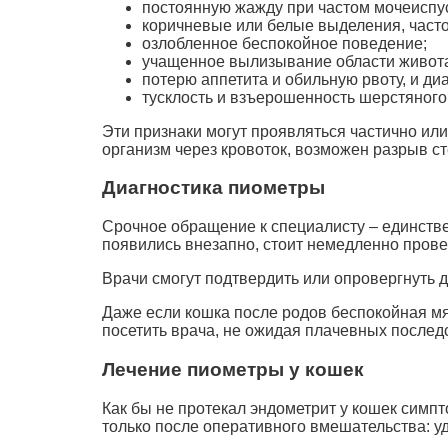
постоянную жажду при частом мочеиспу
коричневые или белые выделения, част
озлобленное беспокойное поведение;
учащенное вылизывание области живот
потерю аппетита и обильную рвоту, и ди
тусклость и взъерошенность шерстяного
Эти признаки могут проявляться частично ил
организм через кровоток, возможен разрыв с
Диагностика пиометры
Срочное обращение к специалисту – единств
появились внезапно, стоит немедленно прове
Врачи смогут подтвердить или опровергнуть д
Даже если кошка после родов беспокойная мя
посетить врача, не ожидая плачевных послед
Лечение пиометры у кошек
Как бы не протекал эндометрит у кошек сим
только после оперативного вмешательства: у