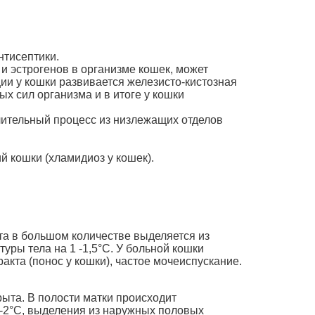
нтисептики.
и эстрогенов в организме кошек, может
ции у кошки развивается железисто-кистозная
 сил организма и в итоге у кошки
лительный процесс из низлежащих отделов
 кошки (хламидиоз у кошек).
та в большом количестве выделяется из
ры тела на 1 -1,5°С. У больной кошки
акта (понос у кошки), частое мочеиспускание.
рыта. В полости матки происходит
1-2°С, выделения из наружных половых