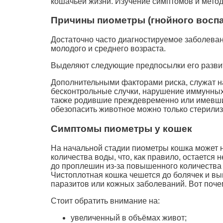
кошачьей жизни. Изучение симптомов и метод
Причины пиометры (гнойного воспа
Достаточно часто диагностируемое заболеван
молодого и среднего возраста.
Выделяют следующие предпосылки его разви
Дополнительными факторами риска, служат н
бесконтрольные случки, нарушение иммунных
также родившие преждевременно или имевши
обезопасить животное можно только стерилиз
Симптомы пиометры у кошек
На начальной стадии пиометры кошка может 
количества воды, что, как правило, остаетс
до проплешин из-за повышенного количества 
Чистоплотная кошка чешется до болячек и вы
паразитов или кожных заболеваний. Вот поче
Стоит обратить внимание на:
увеличенный в объёмах живот;