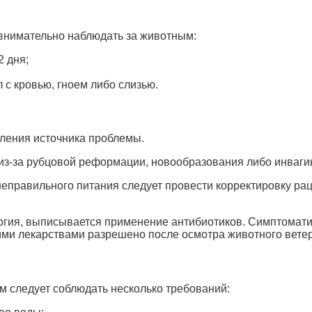
внимательно наблюдать за животным:
2 дня;
 с кровью, гноем либо слизью.
еления источника проблемы.
из-за рубцовой реформации, новообразования либо инвагин
неправильного питания следует провести корректировку ра
огия, выписывается применение антибиотиков. Симптомати
кими лекарствами разрешено после осмотра животного вет
 следует соблюдать несколько требований: