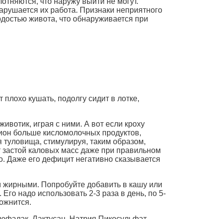
отняются, что наружу выйти не могут.
арушается их работа. Признаки неприятного
рдостью живота, что обнаруживается при
плохо кушать, подолгу сидит в лотке,
ивотик, играя с ними. А вот если кроху
ацион больше кисломолочных продуктов,
я туловища, стимулируя, таким образом,
т застой каловых масс даже при правильном
о. Даже его дефицит негативно сказывается
ом жирными. Попробуйте добавить в кашу или
Его надо использовать 2-3 раза в день, по 5-
ожнится.
юфалак, Лактусан, Натрия Пикосульфат.