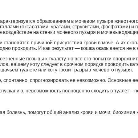
арактеризуется образованием в мочевом пузыре животного 
таллами (оксалатами, уратами, струвитами, фосфатами) и
е воздействие на стенки мочевого пузыря и мочевыводящие
 становятся причиной присутствия крови в моче. А их ско
одно проходить. И как результат — кошка оказывается не в 
лезненные позывы к туалету, но все его попытки опорожни
ов, вашему коту следует в срочном порядке проводить кате
ошачьем туалете или коту грозит разрыв мочевого пузыря.
о, спонтанно, спрогнозировать ее невозможно. Основные ее
пусканию, невозможность полноценно сходить в туалет – п
ая болезнь, помогут общий анализ крови и мочи, биохимия 