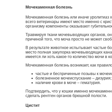
Мочекаменная болезнь
Мочекаменная болезнь или иначе уролитиаз х
всего ветеринары имеют место именно с крис
организму компоненты оказывают губительно
Травмируя ткани мочевыводящих органов, они
причиной того, что моча просто не может своб
В результате животное испытывает частые бо
место полная закупорка мочевыводящих канал
имеется ли хоть какое-то количество мочи в к
Мочекаменная болезнь возникает, как правил
частые и беспричинные позывы к мочеис
болезненное мочеиспускание – дизурия;
наличие крови в моче – гематурия.
Подтвердить, что у кошки именно мочекаменн
сделать рентген органов брюшной полости.
Цистит