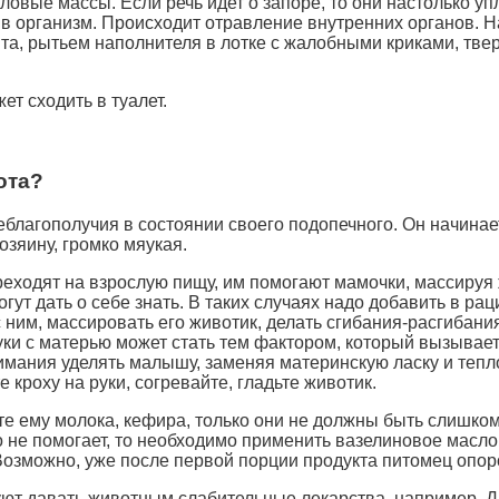
овые массы. Если речь идет о запоре, то они настолько упл
в организм. Происходит отравление внутренних органов. Н
та, рытьем наполнителя в лотке с жалобными криками, тве
ет сходить в туалет.
ота?
лагополучия в состоянии своего подопечного. Он начинает 
озяину, громко мяукая.
еходят на взрослую пищу, им помогают мамочки, массируя ж
огут дать о себе знать. В таких случаях надо добавить в р
с ним, массировать его животик, делать сгибания-расгибани
луки с матерью может стать тем фактором, который вызывае
мания уделять малышу, заменяя материнскую ласку и тепл
кроху на руки, согревайте, гладьте животик.
йте ему молока, кефира, только они не должны быть слишк
 не помогает, то необходимо применить вазелиновое масло. 
 Возможно, уже после первой порции продукта питомец опор
ют давать животным слабительные лекарства, например, Д