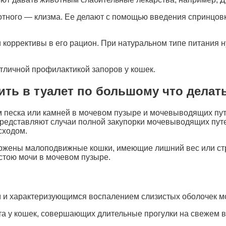
тного — клизма. Ее делают с помощью введения спринцовк
и коррективы в его рацион. При натуральном типе питани
тличной профилактикой запоров у кошек.
ить в туалет по большому что делат
 песка или камней в мочевом пузыре и мочевыводящих пут
редставляют случаи полной закупорки мочевыводящих пут
сходом.
ержены малоподвижные кошки, имеющие лишний вес или ст
стою мочи в мочевом пузыре.
м и характеризующимся воспалением слизистых оболочек м
та у кошек, совершающих длительные прогулки на свежем в