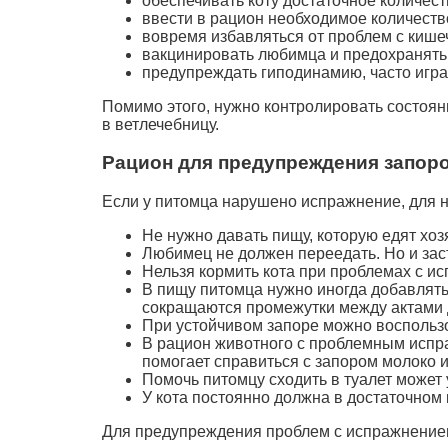
обеспечивать коту достаточное количест
ввести в рацион необходимое количество
вовремя избавляться от проблем с кише
вакцинировать любимца и предохранять 
предупреждать гиподинамию, часто играт
Помимо этого, нужно контролировать состоя
в ветлечебницу.
Рацион для предупреждения запор
Если у питомца нарушено испражнение, для н
Не нужно давать пищу, которую едят хо
Любимец не должен переедать. Но и зас
Нельзя кормить кота при проблемах с и
В пищу питомца нужно иногда добавлять 
сокращаются промежутки между актами
При устойчивом запоре можно воспользо
В рацион животного с проблемным испр
помогает справиться с запором молоко 
Помочь питомцу сходить в туалет может
У кота постоянно должна в достаточном 
Для предупреждения проблем с испражнение