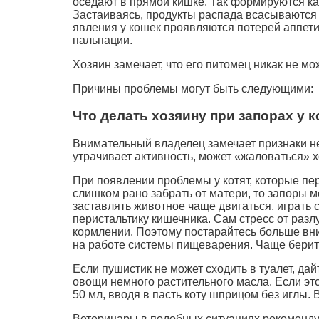
оседают в прямой кишке. Так формируются кал
Застаиваясь, продукты распада всасываются 
явления у кошек проявляются потерей аппети
пальпации.
Хозяин замечает, что его питомец никак не мож
Причины проблемы могут быть следующими:
Что делать хозяину при запорах у к
Внимательный владелец замечает признаки неб
утрачивает активность, может «жаловаться» х
При появлении проблемы у котят, которые пер
слишком рано забрать от матери, то запоры м
заставлять животное чаще двигаться, играть 
перистальтику кишечника. Сам стресс от раз
кормлении. Поэтому постарайтесь больше вни
на работе системы пищеварения. Чаще берите 
Если пушистик не может сходить в туалет, да
овощи немного растительного масла. Если это
50 мл, вводя в пасть коту шприцом без иглы.
Ветеринары в подобных ситуациях рекоменду