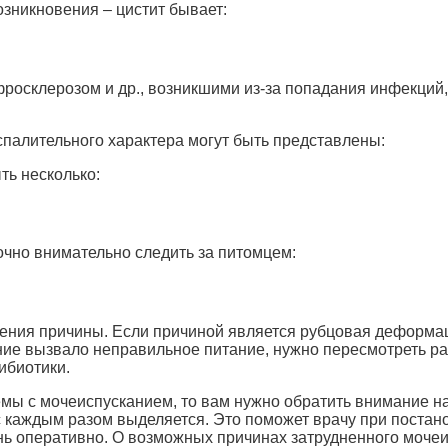
озникновения – цистит бывает:
осклерозом и др., возникшими из-за попадания инфекций,
палительного характера могут быть представлены:
ть несколько:
очно внимательно следить за питомцем:
ения причины. Если причиной является рубцовая деформац
ние вызвало неправильное питание, нужно пересмотреть ра
ибиотики.
емы с мочеиспусканием, то вам нужно обратить внимание на
 каждым разом выделяется. Это поможет врачу при постано
ень оперативно. О возможных причинах затрудненного мочеи