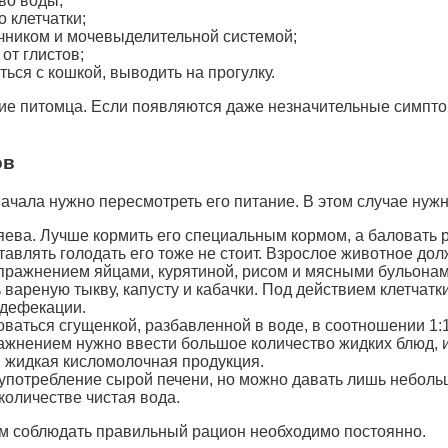
во воды;
 клетчатки;
чником и мочевыделительной системой;
от глистов;
ься с кошкой, выводить на прогулку.
ние питомца. Если появляются даже незначительные симпто
ов
ачала нужно пересмотреть его питание. В этом случае ну
зяева. Лучше кормить его специальным кормом, а баловать 
тавлять голодать его тоже не стоит. Взрослое животное до
спражнением яйцами, курятиной, рисом и мясными бульонам
вареную тыкву, капусту и кабачки. Под действием клетчатк
 дефекации.
ваться сгущенкой, разбавленной в воде, в соотношении 1:1
ажнением нужно ввести большое количество жидких блюд, и
и жидкая кисломолочная продукция.
 употребление сырой печени, но можно давать лишь небол
количестве чистая вода.
м соблюдать правильный рацион необходимо постоянно.