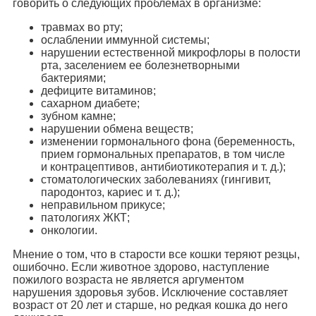
говорить о следующих проблемах в организме:
травмах во рту;
ослаблении иммунной системы;
нарушении естественной микрофлоры в полости
рта, заселением ее болезнетворными
бактериями;
дефиците витаминов;
сахарном диабете;
зубном камне;
нарушении обмена веществ;
изменении гормонального фона (беременность,
прием гормональных препаратов, в том числе
и контрацептивов, антибиотикотерапия и т. д.);
стоматологических заболеваниях (гингивит,
пародонтоз, кариес и т. д.);
неправильном прикусе;
патологиях ЖКТ;
онкологии.
Мнение о том, что в старости все кошки теряют резцы,
ошибочно. Если животное здорово, наступление
пожилого возраста не является аргументом
нарушения здоровья зубов. Исключение составляет
возраст от 20 лет и старше, но редкая кошка до него