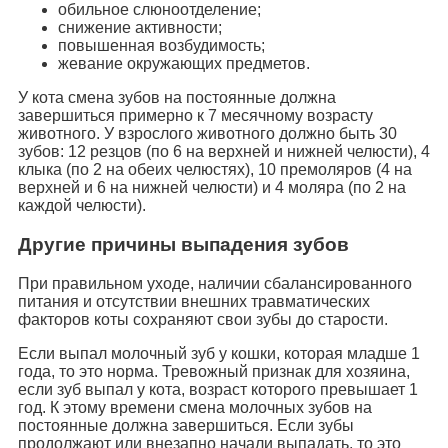
обильное слюноотделение;
снижение активности;
повышенная возбудимость;
жевание окружающих предметов.
У кота смена зубов на постоянные должна
завершиться примерно к 7 месячному возрасту
животного. У взрослого животного должно быть 30
зубов: 12 резцов (по 6 на верхней и нижней челюсти), 4
клыка (по 2 на обеих челюстях), 10 премоляров (4 на
верхней и 6 на нижней челюсти) и 4 моляра (по 2 на
каждой челюсти).
Другие причины выпадения зубов
При правильном уходе, наличии сбалансированного
питания и отсутствии внешних травматических
факторов коты сохраняют свои зубы до старости.
Если выпал молочный зуб у кошки, которая младше 1
года, то это норма. Тревожный признак для хозяина,
если зуб выпал у кота, возраст которого превышает 1
год. К этому времени смена молочных зубов на
постоянные должна завершиться. Если зубы
продолжают или внезапно начали выпадать, то это