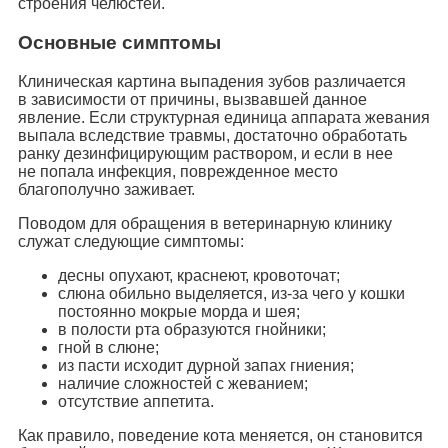
строения челюстей.
Основные симптомы
Клиническая картина выпадения зубов различается
в зависимости от причины, вызвавшей данное
явление. Если структурная единица аппарата жевания
выпала вследствие травмы, достаточно обработать
ранку дезинфицирующим раствором, и если в нее
не попала инфекция, поврежденное место
благополучно заживает.
Поводом для обращения в ветеринарную клинику
служат следующие симптомы:
десны опухают, краснеют, кровоточат;
слюна обильно выделяется, из-за чего у кошки
постоянно мокрые морда и шея;
в полости рта образуются гнойники;
гной в слюне;
из пасти исходит дурной запах гниения;
наличие сложностей с жеванием;
отсутствие аппетита.
Как правило, поведение кота меняется, он становится