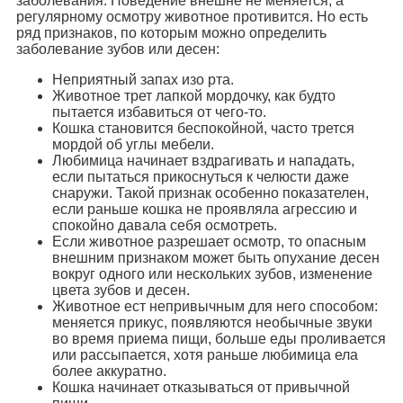
заболевания. Поведение внешне не меняется, а
регулярному осмотру животное противится. Но есть
ряд признаков, по которым можно определить
заболевание зубов или десен:
Неприятный запах изо рта.
Животное трет лапкой мордочку, как будто
пытается избавиться от чего-то.
Кошка становится беспокойной, часто трется
мордой об углы мебели.
Любимица начинает вздрагивать и нападать,
если пытаться прикоснуться к челюсти даже
снаружи. Такой признак особенно показателен,
если раньше кошка не проявляла агрессию и
спокойно давала себя осмотреть.
Если животное разрешает осмотр, то опасным
внешним признаком может быть опухание десен
вокруг одного или нескольких зубов, изменение
цвета зубов и десен.
Животное ест непривычным для него способом:
меняется прикус, появляются необычные звуки
во время приема пищи, больше еды проливается
или рассыпается, хотя раньше любимица ела
более аккуратно.
Кошка начинает отказываться от привычной