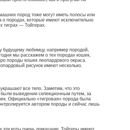
машних пород тоже могут иметь полосы или
а о породах, которые имеют исключительно
 тиграх — Тойгерах.
у будущему любимцу, например породой,
годня мы расскажем о тех породах кошек,
 про породы кошек леопардового окраса.
еопардовый рисунок имеют несколько.
крашают все тело. Заметим, что это
ы были выведении селекционным путем, за
ошек. Официально «тигровая» порода была
 контролируется автором породы и сейчас лишь
м эти коты очень домашние. Тойгеры имеют