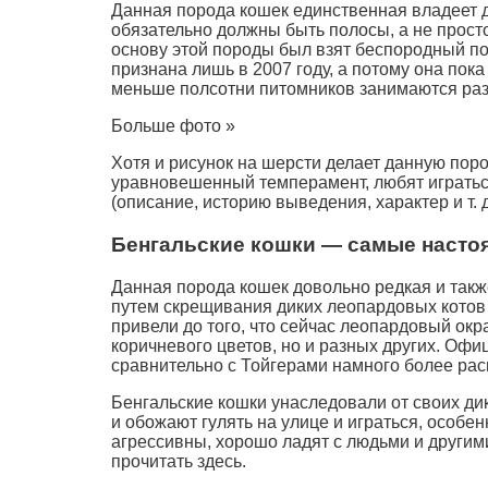
Данная порода кошек единственная владеет д
обязательно должны быть полосы, а не прост
основу этой породы был взят беспородный по
признана лишь в 2007 году, а потому она пок
меньше полсотни питомников занимаются ра
Больше фото »
Хотя и рисунок на шерсти делает данную пор
уравновешенный темперамент, любят играться
(описание, историю выведения, характер и т. 
Бенгальские кошки — самые насто
Данная порода кошек довольно редкая и такж
путем скрещивания диких леопардовых котов
привели до того, что сейчас леопардовый окр
коричневого цветов, но и разных других. Офи
сравнительно с Тойгерами намного более рас
Бенгальские кошки унаследовали от своих ди
и обожают гулять на улице и играться, особе
агрессивны, хорошо ладят с людьми и другим
прочитать здесь.