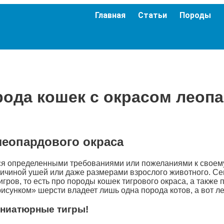
Главная
Статьи
Породы
ода кошек с окрасом леоп
леопардового окраса
ся определенными требованиями или пожеланиями к своем
личиной ушей или даже размерами взрослого животного. Се
ров, то есть про породы кошек тигрового окраса, а также
исунком» шерсти владеет лишь одна порода котов, а вот л
иниатюрные тигры!