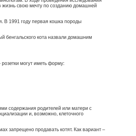
линологам. В ходе проведения исследования
в жизнь свою мечту по созданию домашней
я. В 1991 году первая кошка породы
рый бенгальского кота назвали домашним
 розетки могут иметь форму:
ями содержания родителей или матери с
социализации и, возможно, клеточного
мах запрещено продавать котят. Как вариант –