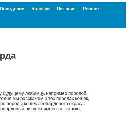
Поведение
Болезни
Питание
Разное
арда
у будущему любимцу, например породой,
годня мы расскажем о тех породах кошек,
 про породы кошек леопардового окраса.
еопардовый рисунок имеют несколько.