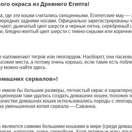
го окраса из Древнего Египта!
а, где эти кошки считались священными. Египетские мау —
передних задними ногами. Официально зарегистрированы че
личают: дымчатый цвет шерсти и черные пятна, серебряный 
и, бледно-желтый цвет шерсти с темно-серыми или коричне
е напоминают тигров или леопардом. Наоборот, они ласковы
сокие места, а потому очень хорошо, если такие есть поб
ау можно найти здесь.
омашних сервалов»!
 имели бы большие размеры, пятнистый окрас и характерну
кционерам таки удалось создать домашних кошек, похожих 
ачестве домашних кошек использовались породы с леопард
чена уменьшенная копия сервала — Саванна.
являются самими большими кошками в мире (среди домашни
дикая, напротив, очень спокойная. Хотя активные игры эти 