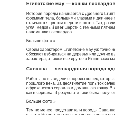
Египетские мау — кошки леопардово
История породы начинается с Древнего Египт
формами тела, большими глазами и длиннее 
отличаются цветом шерсти и пятен. Так, раз
угля, медовый цвет шерсти с темными пятнам
напоминают леопардов.
Больше фото »
Своим характером Египетские мау уж точно н
обожают взбираться на деревья или другие вы
характера, а также все другое о Египетских м
Саванна — леопардовая порода «д
Работы по выведению породы кошек, которые
прошлого века. За десятилетие попыток селе
африканского сервала и домашнюю кошку. В к
как в сервала. В результате таки была полу
Больше фото »
Тем не менее представители породы Саванна 
высоту. Но по характеру эта порода вовсе не 