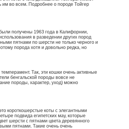
 им во всем. Подробнее о породе Тойгер
 были получены 1963 года в Калифорнии,
использования в разведении других пород
нными пятнами по шерсти не только черного и
отому порода хотя и довольно редка, но
темперамент. Так, эти кошки очень активные
ители бенгальской породы вовсе не
ание породы, характер, уход) можно
 это короткошерстые коты с элегантными
тыре подвида египетских мау, которые
цвет шерсти с пятнами цвета деревянного
выми пятнами. Такие очень очень