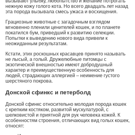
вызывают улыбку, любопытство и желание потрогать
нежную кожу голого кота. Но всего двадцать лет назад
эта порода вызывала смесь ужаса и восхищения.
Грациозные животные с загадочным взглядом
мгновенно пленили ценителей кошек, и по планете
покатился бум, приведший к развитию селекции.
Попытки к выведению нового вида привели к
неожиданным результатам.
Кстати, этих роскошных красавцев принято называть
не лысый, а голый. Дружелюбные питомцы с
экзотической внешностью имеют добродушный
характер и преимущественную особенность для
людей, страдающих аллергией – неимение густого
шерстяного покрова.
Донской сфинкс и петерболд
Донской сфинкс относительно молодая порода кошек
с крепким костяком, развитой мускулатурой, с
шелковистой и приятной для рук человека кожей. К
особенностям строения, отличающих вид голых кошек,
относят: