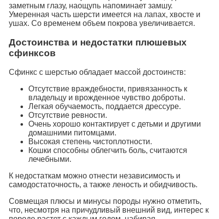
заметным глазу, наощупь напоминает замшу.
Умеренная часть шерсти имеется на лапах, хвосте и
ушах. Со временем объем покрова увеличивается.
Достоинства и недостатки плюшевых
сфинксов
Сфинкс с шерстью обладает массой достоинств:
Отсутствие враждебности, привязанность к
владельцу и врожденное чувство доброты.
Легкая обучаемость, поддается дрессуре.
Отсутствие ревности.
Очень хорошо контактирует с детьми и другими
домашними питомцами.
Высокая степень чистоплотности.
Кошки способны облегчить боль, считаются
лечебными.
К недостаткам можно отнести независимость и
самодостаточность, а также леность и обидчивость.
Совмещая плюсы и минусы породы нужно отметить,
что, несмотря на причудливый внешний вид, интерес к
породе растет с каждым годом, набирая