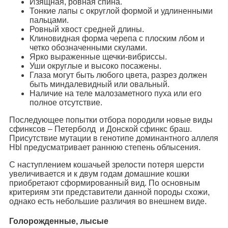
Изящная, ровная спина.
Тонкие лапы с округлой формой и удлиненными
пальцами.
Ровный хвост средней длины.
Клиновидная форма черепа с плоским лбом и
четко обозначенными скулами.
Ярко выраженные щечки-вибриссы.
Уши округлые и высоко посажены.
Глаза могут быть любого цвета, разрез должен
быть миндалевидный или овальный.
Наличие на теле малозаметного пуха или его
полное отсутствие.
Последующее попытки отбора породили новые виды
сфинксов – Петерболд и Донской сфинкс браш.
Присутствие мутации в генотипе доминантного аллеля
Hbl предусматривает раннюю степень облысения.
С наступлением кошачьей зрелости потеря шерсти
увеличивается и к двум годам домашние кошки
приобретают сформированный вид. По основным
критериям эти представители данной породы схожи,
однако есть небольшие различия во внешнем виде.
Голорожденные, лысые