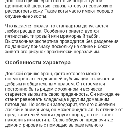
Донской сфинкс браш плотный покрыт густой
щетинистой шерстью, сквозь которую невозможно
рассмотреть кожу. Такие коты часто имеют хорошо
опушенные хвосты.
Что касается окраса, то стандартом допускается
любая расцветка. Особенно приветствуется
пятнистый, тигровый или мраморный табби.
Выставочная экспертиза проводится без разделения
по данному признаку, поскольку на спине и боках
животного рисунок практически неразличим.
Особенности характера
Донской сфинкс браш, фото которого можно
посмотреть в сегодняшней публикации, отличается
добрым и общительным нравом. Он стремится
постоянно быть рядом с хозяином и всячески
старается выразить свою преданность. Он никогда не
станет ревновать владельца к другим домашним
питомцам. Но если он заподозрит, что его обделили
лаской и вниманием, он может обидеться. В отличие от
представителей многих других пород, он не станет
пакостить или мстить. Свою обиду он предпочитает
демонстрировать с помощью выразительного