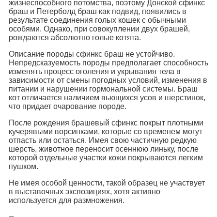
жизнеспособного потомства, поэтому Донской сфинкс
браш и Петерболд браш как подвид, появились в
результате соединения голых кошек с обычными
особями. Однако, при совокуплении двух брашей,
рождаются абсолютно голые котята.
Описание породы сфинкс браш не устойчиво.
Непредсказуемость породы предполагает способность
изменять процесс оголения и укрывания тела в
зависимости от смены погодных условий, изменения в
питании и нарушении гормональной системы. Браш
кот отличается наличием вьющихся усов и шерстинок,
что придает очарование породе.
После рождения брашевый сфинкс покрыт плотными
кучерявыми ворсинками, которые со временем могут
отпасть или остаться. Имея свою частичную редкую
шерсть, животное переносит осеннюю линьку, после
которой отдельные участки кожи покрываются легким
пушком.
Не имея особой ценности, такой образец не участвует
в выставочных экспозициях, хотя активно
используется для размножения.