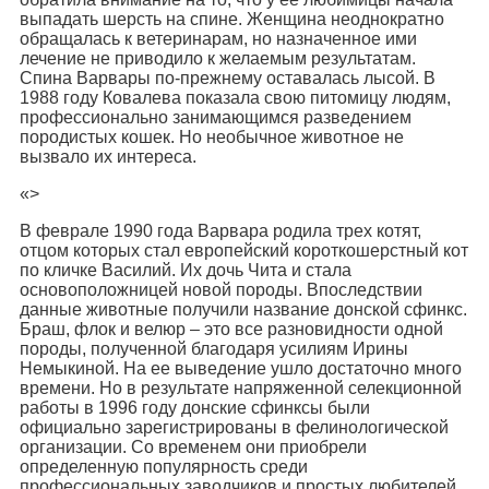
выпадать шерсть на спине. Женщина неоднократно
обращалась к ветеринарам, но назначенное ими
лечение не приводило к желаемым результатам.
Спина Варвары по-прежнему оставалась лысой. В
1988 году Ковалева показала свою питомицу людям,
профессионально занимающимся разведением
породистых кошек. Но необычное животное не
вызвало их интереса.
«>
В феврале 1990 года Варвара родила трех котят,
отцом которых стал европейский короткошерстный кот
по кличке Василий. Их дочь Чита и стала
основоположницей новой породы. Впоследствии
данные животные получили название донской сфинкс.
Браш, флок и велюр – это все разновидности одной
породы, полученной благодаря усилиям Ирины
Немыкиной. На ее выведение ушло достаточно много
времени. Но в результате напряженной селекционной
работы в 1996 году донские сфинксы были
официально зарегистрированы в фелинологической
организации. Со временем они приобрели
определенную популярность среди
профессиональных заводчиков и простых любителей