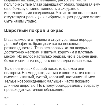
морщинами. Миндалевидные, раскосые, часто
полуприкрытые глаза завершают образ, придавая ему
еще большую таинственность и сходство с
инопланетными созданиями. У этих котов полностью
отсутствуют ресницы и вибрисы, а цвет радужек может
быть каким угодно.
Шерстный покров и окрас
В зависимости от длины и структуры меха порода
донской сфинкс браш делится на несколько
разновидностей. Тело велюровых котов покрыто
достаточно жестким, извитым, коротким и плотным
мехом. Их волос настолько редкий, что в районе шеи,
боков и спины из-под него явно видна голая кожа.
Тело поинтовых брашей покрыто флоком или
велюром. На мордочке, лапках и хвосте таких котов
имеется извитый, густой, короткий, щетинистый мех.
Тельце новорожденных малышей часто покрыто
длинной шерстью. Но к полуторагодовалому возрасту
происходит частичное облысение.
«>