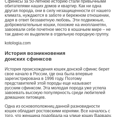
Сфинксы за 50-летнюю историю стали привычными
обитателями наших домов и квартир. Как ни одна
другая порода, они в силу незащищенности от нашего
климата, нуждаются в заботе и бережном отношении,
даря в ответ беззаветную любовь. Эти подвижные,
доброжелательные кошки, похожие на инопланетян,
завоевали себе почетное место в кошачьем мире – не
так давно их выделили в отдельную породную группу.
kotologia.com
История возникновения
донских сфинксов
История происхождения кошек донской сфинкс берет
свое начало в России, где она была впервые
зарегистрирована в 1996 году. Поэтому
представителей этой породы еще называют
русским сфинксом. Эта молодая порода уже успела
завоевать высокую популярность среди любителей
домашних питомцев.
Одна из основоположниц данной разновидности
кошек обладает ростовскими корнями. Все началось с
того, что женщина подобрала на улице кошку Варвару,