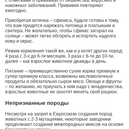
с отметками о прививках от бешенства, вирусных и
накожных заболеваний. Прививки повторяют
ежегодно.
Приобретая котенка – сфинкса, будьте готовы к тому,
что вам придется наряжать питомца в платьишки и
свитера. Не желательно, чтобы сфинкс загорал на
солнце – может легко обгореть и испортить надолго
кожу и окрас.
Режим кормления такой же, как и у котят других пород:
4 раза с 3-х до 6-ти месяцев, 3 раза с 6-ти до 10-ти,
далее – как взрослое животное дважды в день.
Питание – преимущественно сухие корма премиум и
супер премиум класса, возможны кисломолочные
продукты и обязательно сырое мясо. Овощи и фрукты
– по желанию, но приучать к ним надо с младенчества,
взрослые животные не захотят менять свой рацион.
Непризнанные породы
Несмотря на запрет в Евросоюзе создания пород
животных с 2-3 мутациями, некоторые заводчики
продолжают создание межпородных миксов на основе