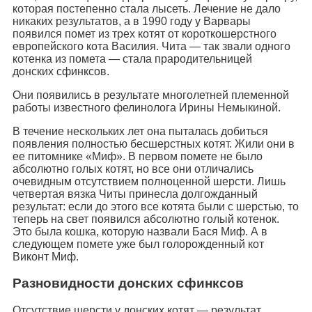
которая постепенно стала лысеть. Лечение не дало
никаких результатов, а в 1990 году у Варвары
появился помет из трех котят от короткошерстного
европейского кота Василия. Чита — так звали одного
котенка из помета — стала прародительницей
донских сфинксов.
Они появились в результате многолетней племенной
работы известного фелинолога Ирины Немыкиной.
В течение нескольких лет она пыталась добиться
появления полностью бесшерстных котят. Жили они в
ее питомнике «Миф». В первом помете не было
абсолютно голых котят, но все они отличались
очевидным отсутствием полноценной шерсти. Лишь
четвертая вязка Читы принесла долгожданный
результат: если до этого все котята были с шерстью, то
теперь на свет появился абсолютно голый котенок.
Это была кошка, которую назвали Бася Миф. А в
следующем помете уже был голорожденный кот
Виконт Миф.
Разновидности донских сфинксов
Отсутствие шерсти у донских котят — результат