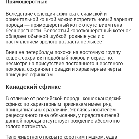
Прямошерстные
Вследствие селекции сфинкса с сиамской и
ориентальной кошкой можно встретить новый вариант
породы — прямошерстный кот с отсутствием гена
бесшерстности. Волосатый короткошерстный котенок
обладает обычной шубкой, ровные усы и с
наступлением зрелого возраста не лысеет.
Внешне петерболды похожи на восточную группу
кошек, сохраняя подобный покров и окрас, но,
несмотря на присутствие постоянного шерстяного
покрова, сохраняет повадки и характерные черты,
присущие сфинксам.
Канадский сфинкс
В отличие от российской породы кошек канадский
сфинкс по характерным признакам имеет ряд
принципиальных различий. Являясь носителем
рецессивного гена облысения, у представителей
данной породы отсутствует рождение абсолютно
голого потомства.
Тело животного покрыто коротким пушком, едва