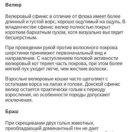
Велюр
Велюровый сфинкс в отличие от флока имеет более
длинный и густой ворс, хорошо ощутимый на ощупь. В
младенчестве сфинкс велюр полностью покрыт
коротким бархатным пухом, хотя визуально выглядит
бесшерстным.
При проведении рукой против волосяного покрова
шерстинки принимают первоначальный вид и
направление. С наступлением половой активности
велюровый кот теряет часть покрова, при этом более
мягкий пух уходит легче, чем жесткие волоски.
Взрослые велюровые кошки часто щеголяют с
остатками ворса на лапах и голове. Донской сфинкс
велюр остается практически голым к периоду
взросления, но особенности породы допускают
исключения.
Браш
При скрещивании двух голых животных,
преобладающий доминантный ген не дает