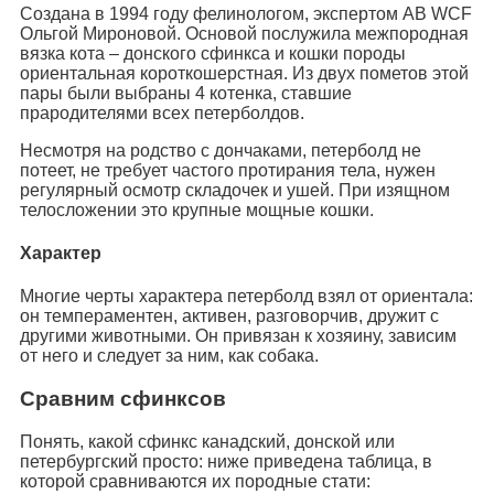
Создана в 1994 году фелинологом, экспертом АВ WCF
Ольгой Мироновой. Основой послужила межпородная
вязка кота – донского сфинкса и кошки породы
ориентальная короткошерстная. Из двух пометов этой
пары были выбраны 4 котенка, ставшие
прародителями всех петерболдов.
Несмотря на родство с дончаками, петерболд не
потеет, не требует частого протирания тела, нужен
регулярный осмотр складочек и ушей. При изящном
телосложении это крупные мощные кошки.
Характер
Многие черты характера петерболд взял от ориентала:
он темпераментен, активен, разговорчив, дружит с
другими животными. Он привязан к хозяину, зависим
от него и следует за ним, как собака.
Сравним сфинксов
Понять, какой сфинкс канадский, донской или
петербургский просто: ниже приведена таблица, в
которой сравниваются их породные стати: