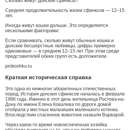
Сколько живут донские сфинксы?
Средняя продолжительность жизни сфинксов — 12–15
лет.
Иногда живут кошки дольше. Это определяется
несколькими факторами:
Если сравнивать, сколько живут обычные кошки и
донские бесшерстные любимцы, цифры примерно
одинаковые — в среднем 12–15 лет. При этом среди
представителей обеих групп есть долгожители.
prokoshku.ru
Краткая историческая справка
Это одна из немногих аборигенных отечественных
пород. История донских сфинксов началась в феврале
1986 года. Именно в этот день жительница Ростова-на-
Дону по имени Елена Ковалева по дороге домой
отобрала у местных мальчишек маленького котенка.
Впоследствии спасенное животное назвали Варварой.
Через какое-то время новоиспеченная хозяйка
обратила внимание на то, что у ее любимицы начала