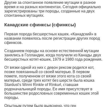
Другие за спонтанное появление мутации в разное
время и на разных континентах. Сегодня официально
зарегистрированы три породы, созданные на двух
спонтанных мутациях.
Канадские сфинксы (сфинксы)
Первая порода бесшерстных кашек. «Канадский» в
названии появилось после регистрации других пород
сфинксов.
Созданием породы на основе естественной мутации
занялись в Голландии, когда получили из Канады двух
бесшерстных котят-кошек, 1979 и 1980 года рождения.
От вязки одной из них с девон рексом родился кот,
позже повязанный со своей матерью. В первом
помете, полученном от вязки этого кота со своей
матерью, среди трех котят без шерсти была кошка
Stardust’s Winni Rinkle of Rinkurl, ставшая
родоначальницей породы. Ее имя присутствует в
большинстве родословных современных кошек этой
породы.
Опытным путем было выяснено, что ген