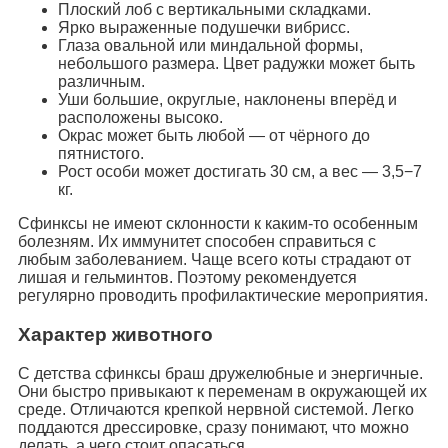
Плоский лоб с вертикальными складками.
Ярко выраженные подушечки вибрисс.
Глаза овальной или миндальной формы,
небольшого размера. Цвет радужки может быть
различным.
Уши большие, округлые, наклонены вперёд и
расположены высоко.
Окрас может быть любой — от чёрного до
пятнистого.
Рост особи может достигать 30 см, а вес — 3,5−7
кг.
Сфинксы не имеют склонности к каким-то особенным
болезням. Их иммунитет способен справиться с
любым заболеванием. Чаще всего коты страдают от
лишая и гельминтов. Поэтому рекомендуется
регулярно проводить профилактические мероприятия.
Характер животного
С детства сфинксы браш дружелюбные и энергичные.
Они быстро привыкают к переменам в окружающей их
среде. Отличаются крепкой нервной системой. Легко
поддаются дрессировке, сразу понимают, что можно
делать, а чего стоит опасаться.