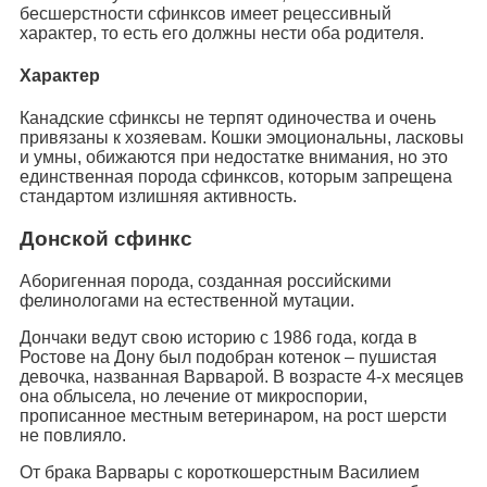
бесшерстности сфинксов имеет рецессивный
характер, то есть его должны нести оба родителя.
Характер
Канадские сфинксы не терпят одиночества и очень
привязаны к хозяевам. Кошки эмоциональны, ласковы
и умны, обижаются при недостатке внимания, но это
единственная порода сфинксов, которым запрещена
стандартом излишняя активность.
Донской сфинкс
Аборигенная порода, созданная российскими
фелинологами на естественной мутации.
Дончаки ведут свою историю с 1986 года, когда в
Ростове на Дону был подобран котенок – пушистая
девочка, названная Варварой. В возрасте 4-х месяцев
она облысела, но лечение от микроспории,
прописанное местным ветеринаром, на рост шерсти
не повлияло.
От брака Варвары с короткошерстным Василием