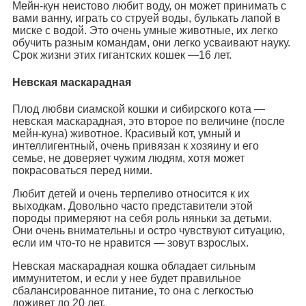
Мейн-кун неистово любит воду, он может принимать с
вами ванну, играть со струей воды, булькать лапой в
миске с водой. Это очень умные животные, их легко
обучить разным командам, они легко усваивают науку.
Срок жизни этих гигантских кошек —16 лет.
Невская маскарадная
Плод любви сиамской кошки и сибирского кота —
невская маскарадная, это второе по величине (после
мейн-куна) животное. Красивый кот, умный и
интеллигентный, очень привязан к хозяину и его
семье, не доверяет чужим людям, хотя может
покрасоваться перед ними.
Любит детей и очень терпеливо относится к их
выходкам. Довольно часто представители этой
породы примеряют на себя роль няньки за детьми.
Они очень внимательны и остро чувствуют ситуацию,
если им что-то не нравится — зовут взрослых.
Невская маскарадная кошка обладает сильным
иммунитетом, и если у нее будет правильное
сбалансированное питание, то она с легкостью
доживет до 20 лет.