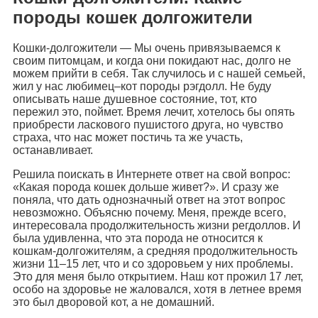
породы кошек долгожители
Кошки-долгожители — Мы очень привязываемся к
своим питомцам, и когда они покидают нас, долго не
можем прийти в себя. Так случилось и с нашей семьей,
жил у нас любимец–кот породы рэгдолл. Не буду
описывать наше душевное состояние, тот, кто
пережил это, поймет. Время лечит, хотелось бы опять
приобрести ласкового пушистого друга, но чувство
страха, что нас может постичь та же участь,
останавливает.
Решила поискать в Интернете ответ на свой вопрос:
«Какая порода кошек дольше живет?». И сразу же
поняла, что дать однозначный ответ на этот вопрос
невозможно. Объясню почему. Меня, прежде всего,
интересовала продолжительность жизни регдоллов. И
была удивленна, что эта порода не относится к
кошкам-долгожителям, а средняя продолжительность
жизни 11–15 лет, что и со здоровьем у них проблемы.
Это для меня было открытием. Наш кот прожил 17 лет,
особо на здоровье не жаловался, хотя в летнее время
это был дворовой кот, а не домашний.