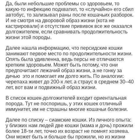
Да, были небольшие проблемы со здоровьем, то
какую-то инфекцию подхватил, то «случайно» его сбил
автобус, то зализывал раны после кошачьих разборок.
И не смотря на дворовой образ жизни (кота не
кастрировали) и отсутствие прививок все же оказался
долгожителем, если сравнивать продолжительность
жизни этой породы.
Далее нашла информацию, что персидские кошки
занимают первое место по продолжительности жизни.
Опять была удивленна, ведь персы не отличаются
крепким здоровьем. Может быть потому, что они
предпочитают лежачий образ жизни, а не гонку за
дичью это и помогает им долго жить. По аналогии:
черепаха живет до 200-х лет, а страус в среднем 30–40
лет, вот вам и подвижный образ жизни.
В список кошек-долгожителей входит ориентальная
порода. Тут не поспоришь, у этих кошек отличный
иммунитет, им не страшны многие кошачьи болезни.
Далее по списку – сиамские кошки. Из личного опыта:
у близких нам людей две кошки (мама и дочь) прожили
более 18-ти лет, точно их возраст не помнят хозяева.
Они может быть и больше бы прожили, но из жизни