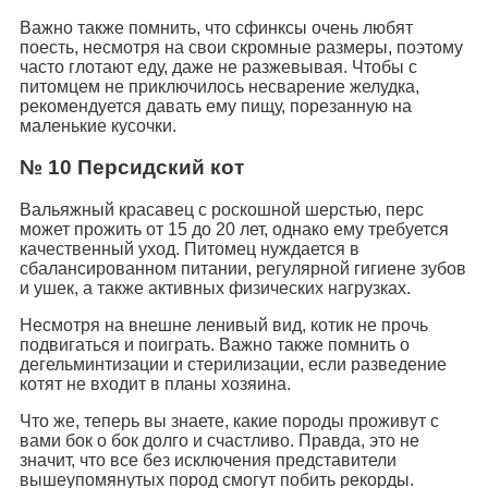
Важно также помнить, что сфинксы очень любят
поесть, несмотря на свои скромные размеры, поэтому
часто глотают еду, даже не разжевывая. Чтобы с
питомцем не приключилось несварение желудка,
рекомендуется давать ему пищу, порезанную на
маленькие кусочки.
№ 10 Персидский кот
Вальяжный красавец с роскошной шерстью, перс
может прожить от 15 до 20 лет, однако ему требуется
качественный уход. Питомец нуждается в
сбалансированном питании, регулярной гигиене зубов
и ушек, а также активных физических нагрузках.
Несмотря на внешне ленивый вид, котик не прочь
подвигаться и поиграть. Важно также помнить о
дегельминтизации и стерилизации, если разведение
котят не входит в планы хозяина.
Что же, теперь вы знаете, какие породы проживут с
вами бок о бок долго и счастливо. Правда, это не
значит, что все без исключения представители
вышеупомянутых пород смогут побить рекорды.