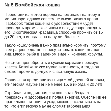
№ 5 Бомбейская кошка
Представители этой породы напоминают пантеру в
миниатюре, однако совсем не имеют дикого нрава.
Наоборот, такая кошечка с удовольствием будет
проводить время с хозяином и всюду сопровождать
его. Экзотическая красавица способна прожить от 15
до 20 лет, а иногда и на пару лет больше.
Такую кошку очень важно правильно кормить, поэтому
в ее рационе должны присутствовать каши, желтки
яиц, мясо и рыба в вареном виде и, конечно, фрукты.
Не стоит пренебрегать и сухими кормами премиум-
класса. Котейке также нужна активность, и тогда он
сможет прожить долгую и счастливую жизнь.
Грациозная представительница этой древней породы,
египетская мау живет не менее 15, а иногда и 20 лет!
Стройная и подвижная, эта кошечка обладает
прекрасным здоровьем и полна энергии. Обеспечив ее
правильное питание и уход, можно рассчитывать на
то, что египетскую мау не сломят заболевания.