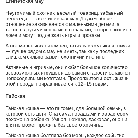
Египетская мау
Неутомимый охотник, веселый товарищ, забавный
непоседа — это египетская мау. Дружелюбное
отношение завязывается с маленькими детьми, а
также с другими кошками и собаками, которые живут в
доме и могут поддержать игры и проказы.
А вот маленьких питомцев, таких как хомячки и птички,
— лучше рядом с мау не иметь, так как у последних
слишком сильно развит охотничий инстинкт.
Активные и игривые, они любят большое количество
всевозможных игрушек и до самой старости остаются
непоседливыми котятами. Продолжительность жизни
этой породы приравнивается к 12–15 годам.
Тайская
Тайская кошка — это питомец для большой семьи, в
которой есть дети. Она сама повадками и характером
похожа на ребенка. Умная, нежная, ласковая, она ни
дня не может прожить без своего хозяина.
Тайская кошка болтлива без меры, каждое событие