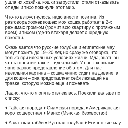
ушла их хозяйка, кошки загрустили, стали отказывать
от еды и тихо покинули этот мир.
Что-то взгрустнулось, надо внести позитив. Из
разговора хозяек кошек: моя кошка работает в 2-х
режимах: громком (громит всю квартиру с протяжным
воем) и тихом (где-то втихаря делает очередную
пакость).
Оказывается что русские голубые и египетские мау
могут пожить до 19–20 лет, но сразу же оговорка, что
только при идеальных условиях жизни. Мда, знать бы
что за понятие такое – идеальный. У нас с кошками
явно разное представление об этом. Для нас
идеальная картина – кошка чинно сидит на диване, а
для кошки – она представляет себя лежащей на
травке, которую можно еще и пожевать.
Ладно, что-то я опять отвлеклась. Поехали дальше по
списку:
♦ Тайская порода ♦ Сиамская порода ♦ Американская
короткошерстная ♦ Манкс (Мэнская безхвостая)
♦ Азиатская табби ♦ Русская голубая ♦ Египетские мау