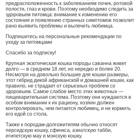
предрасположенность к заболеваниям почек, ротовой
полости, глаз и крови. Поэтому необходимо следить за
здоровьем питомца: внимание к изменению его
состояния и появлению странных симптомов позволит
рано выявить проблемы и вылечить любимца.
Подпишитесь на персональные рекомендации по
уходу за питомцами
Спасибо за подписку!
Крупная экзотическая кошка породы саванна живет
долго — в среднем 18 лет, но нередко и более 20.
Несмотря на довольно большие для кошки размеры,
этот гибрид дикой африканской и домашней кошки, как
правило, не страдает от серьезных проблем со
здоровьем. Самое слабое место этих животных —
пищеварительная система. Поэтому они нуждаются в
особом внимании к их рациону, хозяин должен
контролировать, чем питается любимец, и не кормить
его едой со стола.
Также к породам-долгожителям обычно относят
персидскую кошку, сфинкса, азиатскую табби,
египетскую мау и мэнскую кошку.