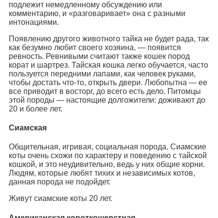
подлежит немедленному обсуждению или
комментарию, и «разговаривает» она с разными
интонациями.
Появлению другого животного тайка не будет рада, так
как безумно любит своего хозяина, — появится
ревность. Ревнивыми считают также кошек пород
корат и шартрез. Тайская кошка легко обучается, часто
пользуется передними лапами, как человек руками,
чтобы достать что-то, открыть двери. Любопытна — ее
все приводит в восторг, до всего есть дело. Питомцы
этой породы — настоящие долгожители: доживают до
20 и более лет.
Сиамская
Общительная, игривая, социальная порода. Сиамские
коты очень схожи по характеру и поведению с тайской
кошкой, и это неудивительно, ведь у них общие корни.
Людям, которые любят тихих и независимых котов,
данная порода не подойдет.
Живут сиамские коты 20 лет.
Американская короткошерстная