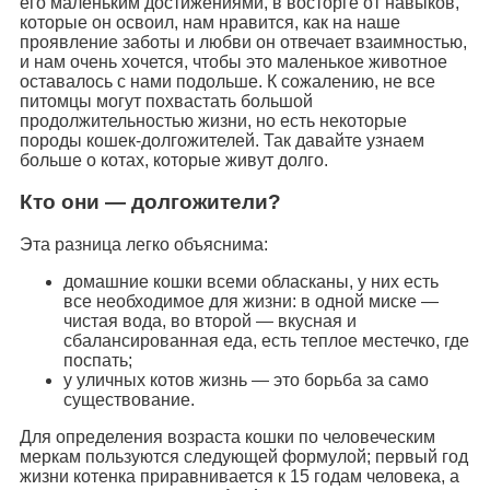
его маленьким достижениями, в восторге от навыков,
которые он освоил, нам нравится, как на наше
проявление заботы и любви он отвечает взаимностью,
и нам очень хочется, чтобы это маленькое животное
оставалось с нами подольше. К сожалению, не все
питомцы могут похвастать большой
продолжительностью жизни, но есть некоторые
породы кошек-долгожителей. Так давайте узнаем
больше о котах, которые живут долго.
Кто они — долгожители?
Эта разница легко объяснима:
домашние кошки всеми обласканы, у них есть
все необходимое для жизни: в одной миске —
чистая вода, во второй — вкусная и
сбалансированная еда, есть теплое местечко, где
поспать;
у уличных котов жизнь — это борьба за само
существование.
Для определения возраста кошки по человеческим
меркам пользуются следующей формулой; первый год
жизни котенка приравнивается к 15 годам человека, а