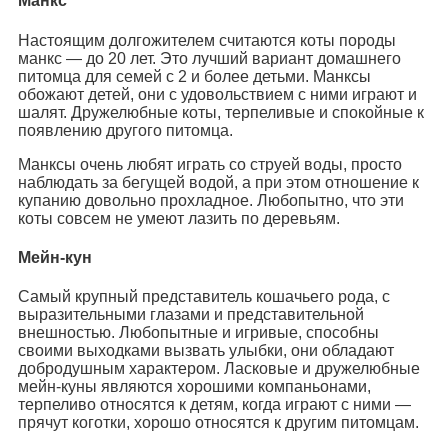
Манкс
Настоящим долгожителем считаются коты породы
манкс — до 20 лет. Это лучший вариант домашнего
питомца для семей с 2 и более детьми. Манксы
обожают детей, они с удовольствием с ними играют и
шалят. Дружелюбные коты, терпеливые и спокойные к
появлению другого питомца.
Манксы очень любят играть со струей воды, просто
наблюдать за бегущей водой, а при этом отношение к
купанию довольно прохладное. Любопытно, что эти
коты совсем не умеют лазить по деревьям.
Мейн-кун
Самый крупный представитель кошачьего рода, с
выразительными глазами и представительной
внешностью. Любопытные и игривые, способны
своими выходками вызвать улыбки, они обладают
добродушным характером. Ласковые и дружелюбные
мейн-куны являются хорошими компаньонами,
терпеливо относятся к детям, когда играют с ними —
прячут коготки, хорошо относятся к другим питомцам.