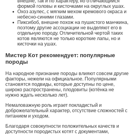
внешне, так и по характеру, но отличающийся
формой головы и кисточками на округлых ушах.
Охоз азулес, с мягким мехом кремового окраса и
небесно-синими глазами.
Пиксибоб, внешне похож на пушистого манчкина,
поэтому другие ассоциации не выделяют его в
отдельную породу. Отличительной чертой таких
котов являются не только короткие лапы, но и
кисточки на ушах.
Мистер Кот рекомендует: популярные
породы
На народное признание породы влияют совсем другие
факторы, нежели на официальное. Популярными
становятся подвиды, которые доступны по цене,
широко распространены, плодовиты (котёнка не
нужно ждать несколько лет).
Немаловажную роль играет покладистый и
доброжелательный характер, отсутствие сложностей с
питанием и уходом.
Благодаря совокупности положительных качеств и
доступности породистых котят с документами,