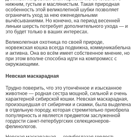
нижним, густым и маслянистым. Такая природная
особенность этой великолепной шубки позволяет
ограничить уход за нею еженедельными
вычёсываниями. Но конечно, на период весенней
линьки шерсть потребует дополнительного ухода — и
это будет только в ваших интересах.
Великолепная охотница по своей природе,
норвежская кошка всегда подвижна, коммуникабельна
и активна. Она во всём имеет собственное мнение, но
при этом вполне способна идти на компромисс с
окружающими.
Невская маскарадная
Трудно поверить, что это утончённое и изысканное
животное — родная сестра мощной, сильной и очень
характерной сибирской кошки. Невская маскарадная,
произошедшая от сибирячки и сиамки, была выделена
в отдельную породу, которая стремительно приобрела
популярность и является предметом заслуженной
гордости санкт-петербургских селекционеров-
фелинологов.
Невская маскарадная — голубоглазая гордость