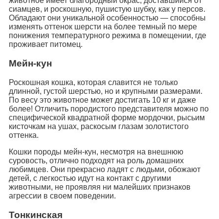
животное имеет благородный окрас, доставшийся от
сиамцев, и роскошную, пушистую шубку, как у персов.
Обладают они уникальной особенностью — способны
изменять оттенок шерсти на более темный по мере
понижения температурного режима в помещении, где
проживает питомец.
Мейн-кун
Роскошная кошка, которая славится не только
длинной, густой шерстью, но и крупными размерами.
По весу это животное может достигать 10 кг и даже
более! Отличить породистого представителя можно по
специфической квадратной форме мордочки, рысьим
кисточкам на ушах, раскосым глазам золотистого
оттенка.
Кошки породы мейн-кун, несмотря на внешнюю
суровость, отлично подходят на роль домашних
любимцев. Они прекрасно ладят с людьми, обожают
детей, с легкостью идут на контакт с другими
животными, не проявляя ни малейших признаков
агрессии в своем поведении.
Тонкинская