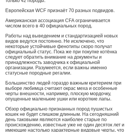
только 42 породы.
Европейская WCF признаёт 70 разных подвидов.
Американская ассоциация CFA ограничивается
числом всего в 40 официальных пород.
Работы над выведением и стандартизацией новых
видов ведутся постоянно. Не исключено, что
некоторые устойчивые фенотипы скоро получат
официальный статус. Пока же при покупке котёнка
следует обратить внимание на документы и
принадлежность заводчика к официальной
организации. Разумеется, если важны именно
статусные породные регалии.
Большинство людей гораздо важным критерием при
выборе любимца считают окрас меха и особенные
черты внешности, например, плоскую мордочку,
опущенные маленькие ушки или короткие лапы.
Обзор официально признанных пород пушистых
кошек не будет слишком длинным. На сегодняшний
день таковыми являются наиболее старые по
происхождению, известные уже не один десяток лет и
имеющие настолько характерные видовые черты, что