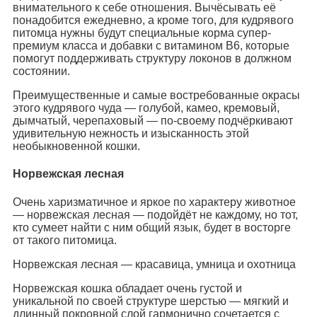
внимательного к себе отношения. Вычёсывать её
понадобится ежедневно, а кроме того, для кудрявого
питомца нужны будут специальные корма супер-
премиум класса и добавки с витамином В6, которые
помогут поддерживать структуру локонов в должном
состоянии.
Преимущественные и самые востребованные окрасы
этого кудрявого чуда — голубой, камео, кремовый,
дымчатый, черепаховый — по-своему подчёркивают
удивительную нежность и изысканность этой
необыкновенной кошки.
Норвежская лесная
Очень харизматичное и яркое по характеру животное
— норвежская лесная — подойдёт не каждому, но тот,
кто сумеет найти с ним общий язык, будет в восторге
от такого питомица.
Норвежская лесная — красавица, умница и охотница
Норвежская кошка обладает очень густой и
уникальной по своей структуре шерстью — мягкий и
длинный покровной слой гармонично сочетается с