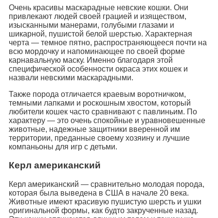
Очень красивы маскарадные невские кошки. Они
привлекают людей своей грацией и изяществом,
изысканными манерами, голубыми глазами и
шикарной, пушистой белой шерстью. Характерная
черта — темное пятно, распространяющееся почти на
всю мордочку и напоминающее по своей форме
карнавальную маску. Именно благодаря этой
специфической особенности окраса этих кошек и
назвали невскими маскарадными.
Также порода отличается краевым воротничком,
темными лапками и роскошным хвостом, который
любители кошек часто сравнивают с павлиньим. По
характеру — это очень спокойные и уравновешенные
животные, надежные защитники вверенной им
территории, преданные своему хозяину и лучшие
компаньоны для игр с детьми.
Керл американский
Керл американский — сравнительно молодая порода,
которая была выведена в США в начале 20 века.
Животные имеют красивую пушистую шерсть и ушки
оригинальной формы, как будто закрученные назад.