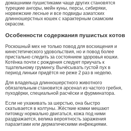
домашними пушистиками чаще других становятся
турецкие ангоры, мейн куны, персы, сибиряки,
норвежские лесные и все подвиды азиатских
длинношерстных кошек с характерным сиамским
окрасом.
Особенности содержания пушистых котов
Роскошный мех не только повод для восхищения и
кинестетического удовольствия, но и повод более
пристально следить за состоянием здоровья кошки.
Котёнка почти с рождения следует приучать к
тщательному грумингу. Вычёсывать густой пух в
период линьки придётся не реже 2 раз в неделю.
Для владельца длинношерстного животного
обязательным становится арсенал из частого гребня,
пуходёрки, специальной расчёски и фурминатора.
Если не ухаживать за шерстью, она быстро
скатывается в колтуны. Жёсткие комки мешают
питомцу нормально двигаться, кожа под ними
раздражается, велика вероятность заражения
паразитами или дерматическими инфекциями.