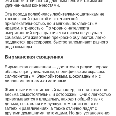
Эти кошки отличаются длинным телом и такими же
удлиненными конечностями.
Эта порода полюбилась любителям-кошатникам не
только своей красотой и эстетической
привлекательностью, но и мягким, покладистым
нравом, игривостью. По уровню интеллекта
американский керл практически ничем не уступает
собакам. Эти животные прекрасно обучаются, легко
поддаются дрессировке, быстро запоминают разного
рода команды.
Бирманская священная
Бирманская священная — достаточно редкая порода,
обладающая уникальным, специфическим окрасом:
сил-пойнтовым, блю-пойнтовым, шоколадным и с
лиловыми пятнами-отметинами.
Животные имеют игривый характер, но при этом они
весьма самостоятельны и осторожны. Они с легкостью
привязываются к владельцу, находят общий язык с
детьми, составляя им лучшую компанию во всех
затеях и развлечениях, а также отлично ладят с
другими домашними питомцами. Но для установления