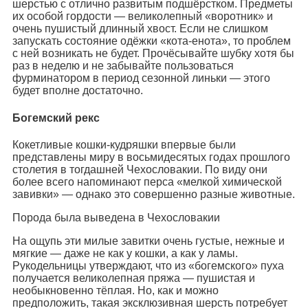
шерстью с отлично развитым подшёрстком. Предметы
их особой гордости — великолепный «воротник» и
очень пушистый длинный хвост. Если не слишком
запускать состояние одёжки «кота-енота», то проблем
с ней возникать не будет. Прочёсывайте шубку хотя бы
раз в неделю и не забывайте пользоваться
фурминатором в период сезонной линьки — этого
будет вполне достаточно.
Богемский рекс
Кокетливые кошки-кудряшки впервые были
представлены миру в восьмидесятых годах прошлого
столетия в тогдашней Чехословакии. По виду они
более всего напоминают перса «мелкой химической
завивки» — однако это совершенно разные животные.
Порода была выведена в Чехословакии
На ощупь эти милые завитки очень густые, нежные и
мягкие — даже не как у кошки, а как у ламы.
Рукодельницы утверждают, что из «богемского» пуха
получается великолепная пряжа — пушистая и
необыкновенно тёплая. Но, как и можно
предположить, такая эксклюзивная шерсть потребует