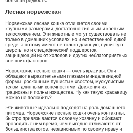
большая редкость.
Лесная норвежская
Норвежская лесная кошка отличается своими
крупными размерами, достаточно сильным и крепким
телосложением. Эти животные могут существовать не
только в домашних условиях, но и естественной дикой
среде, а потому имеют не только длинную, пушистую
шерсть, но и специфический подшерсток,
защищающий их от холодов и других неблагоприятных
внешних факторов.
Норвежские лесные кошки — очень красивы. Они
обладают выразительными глазами миндалевидной
формы, роскошным пушистым хвостом, мускулистым
телом, длинными конечностями. Движения их
грациозны и полны изящества. Ну как такую красавицу
можно не полюбить?
Эти животные идеально подходят на роль домашнего
питомца. Норвежские лесные кошки очень контактны,
быстро привязываются к своему хозяину и обожают
проводить с ним время, чем выгодно отличаются от
большинства котов, независимых по своему нраву и