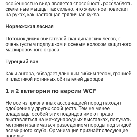
особенностью вида является способность расслаблять
скелетные мышцы так сильно, что животное повисает
на руках, как настоящая тряпичная кукла.
Норвежская лесная
Потомок диких обитателей скандинавских лесов, с
очень густым подпушком и осевым волосом защитного
маскировочного окраса.
Турецкий ван
Как и ангора, обладает длинным гибким телом, грацией
и пластикой истинных обитателей дворцов.
1 и 2 категории по версии WCF
Не все из признанных ассоциацией пород находят
одобрение у других сообществ. Тем не менее
владельцы особей этих подвидов имеют право
выставляться на международных выставках, получать
метрики и заниматься разведением породы под эгидой
всемирного клуба. Организация признаёт следующие
породы: