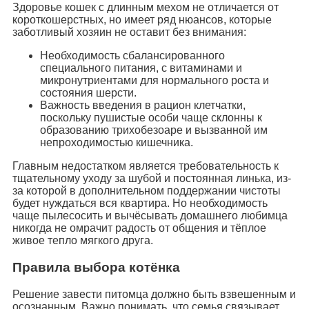
Здоровье кошек с длинным мехом не отличается от
короткошерстных, но имеет ряд нюансов, которые
заботливый хозяин не оставит без внимания:
Необходимость сбалансированного
специального питания, с витаминами и
микронутриентами для нормального роста и
состояния шерсти.
Важность введения в рацион клетчатки,
поскольку пушистые особи чаще склонны к
образованию трихобезоаре и вызванной им
непроходимостью кишечника.
Главным недостатком является требовательность к
тщательному уходу за шубой и постоянная линька, из-
за которой в дополнительном поддержании чистоты
будет нуждаться вся квартира. Но необходимость
чаще пылесосить и вычёсывать домашнего любимца
никогда не омрачит радость от общения и тёплое
живое тепло мягкого друга.
Правила выбора котёнка
Решение завести питомца должно быть взвешенным и
осознанным. Важно понимать, что семья связывает