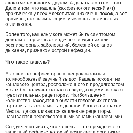
своим четвероногим другом. А делать этого не стоит.
Дело в том, что кашель (как физиологический акт)
практически у всех млекопитающих очень похож, а вот
причины, его вызывающие, у человека и животных
отличаются.
Более того, кашель у кота может быть симптомом
довольно серьезных сердечно-сосудистых или
респираторных заболеваний, болезней органов
дыхания, признаком острой инфекции.
Что такое кашель?
У кошек это рефлекторный, непроизвольный,
толчкообразный звучный выдох. Кашель исходит из
кашлевого центра, расположенного в продолговатом
мозге. Он получает сигнал по блуждающему нерву от
чувствительных рецепторов. Наибольшее их
количество находится в области голосовых связок,
гортани, а также в местах деления бронхов и трахеи.
Места, где скапливаются кашлевые рецепторы,
называются рефлексогенными зонами (кашлевыми).
Следует учитывать, что кашель — это прежде всего
защитный рефлекс, который возникает в организме