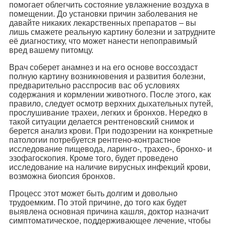
помогает облегчить состояние увлажнение воздуха в
помещении. До установки причин заболевания не
давайте никаких лекарственных препаратов – вы
лишь смажете реальную картину болезни и затрудните
её диагностику, что может нанести непоправимый
вред вашему питомцу.
Врач соберет анамнез и на его основе воссоздаст
полную картину возникновения и развития болезни,
предварительно расспросив вас об условиях
содержания и кормлении животного. После этого, как
правило, следует осмотр верхних дыхательных путей,
прослушивание трахеи, легких и бронхов. Нередко в
такой ситуации делается рентгеновский снимок и
берется анализ крови. При подозрении на конкретные
патологии потребуется рентгено-контрастное
исследование пищевода, ларинго-, трахео-, бронхо- и
эзофагоскопия. Кроме того, будет проведено
исследование на наличие вирусных инфекций крови,
возможна биопсия бронхов.
Процесс этот может быть долгим и довольно
трудоемким. По этой причине, до того как будет
выявлена основная причина кашля, доктор назначит
симптоматическое, поддерживающее лечение, чтобы