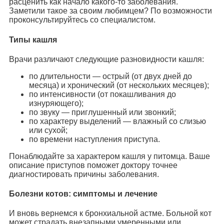
расценить как начало какого-то заболевания.
Заметили такое за своим любимцем? По возможности
проконсультируйтесь со специалистом.
Типы кашля
Врачи различают следующие разновидности кашля:
по длительности — острый (от двух дней до
месяца) и хронический (от нескольких месяцев);
по интенсивности (от покашливания до
изнуряющего);
по звуку — приглушенный или звонкий;
по характеру выделений — влажный со слизью
или сухой;
по времени наступления приступа.
Понаблюдайте за характером кашля у питомца. Ваше
описание приступов поможет доктору точнее
диагностировать причины заболевания.
Болезни котов: симптомы и лечение
И вновь вернемся к бронхиальной астме. Больной кот
может страдать внезапными умеренными или