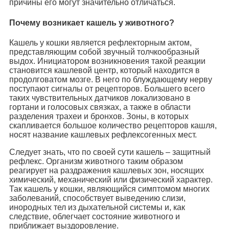
причины его могут значительно отличаться.
Почему возникает кашель у животного?
Кашель у кошки является рефлекторным актом,
представляющим собой звучный толчкообразный
выдох. Инициатором возникновения такой реакции
становится кашлевой центр, который находится в
продолговатом мозге. В него по блуждающему нерву
поступают сигналы от рецепторов. Большего всего
таких чувствительных датчиков локализовано в
гортани и голосовых связках, а также в области
разделения трахеи и бронхов. Зоны, в которых
скапливается большое количество рецепторов кашля,
носят название кашлевых рефлексогенных мест.
Следует знать, что по своей сути кашель – защитный
рефлекс. Организм животного таким образом
реагирует на раздражения кашлевых зон, носящих
химический, механический или физический характер.
Так кашель у кошки, являющийся симптомом многих
заболеваний, способствует выведению слизи,
инородных тел из дыхательной системы и, как
следствие, облегчает состояние животного и
приближает выздоровление.