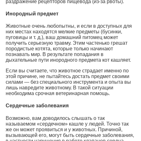
раздражение рецепторов пищевода (из-за рвоты).
Инородный предмет
Животные очень любопытны, и если в доступных для
них местах находятся мелкие предметы (бусинки,
пуговицы и т. д.), ваш домашний питомец может
получить серьезную травму. Этим частенько грешат
породистые котята, которые только начинают
познавать мир. В результате попадания в
дыхательные пути инородного предмета кот кашляет.
Если вы считаете, что животное страдает именно по
этой причине, не пытайтесь достать предмет своими
силами — без специального инструмента и опыта вы
лишь навредите животному. В такой ситуации
необходима срочная ветеринарная помощь.
Сердечные заболевания
Возможно, вам доводилось слышать о так
называемом «сердечном» кашле у людей. Точно так
же он может проявиться и у животных. Причиной,
вызывающей его, могут быть сердечные заболевания,
в частности нарушения в работе клапанов сердца.