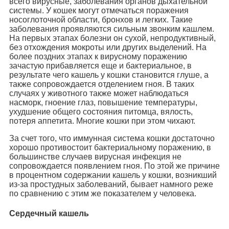
всего вирусные, заболевания органов дыхательной
системы. У кошек могут отмечаться поражения
носоглоточной области, бронхов и легких. Такие
заболевания проявляются сильным звонким кашлем.
На первых этапах болезни он сухой, непродуктивный,
без отхождения мокроты или других выделений. На
более поздних этапах к вирусному поражению
зачастую прибавляется еще и бактериальное, в
результате чего кашель у кошки становится глуше, а
также сопровождается отделением гноя. В таких
случаях у животного также может наблюдаться
насморк, гноение глаз, повышение температуры,
ухудшение общего состояния питомца, вялость,
потеря аппетита. Многие кошки при этом чихают.
За счет того, что иммунная система кошки достаточно
хорошо противостоит бактериальному поражению, в
большинстве случаев вирусная инфекция не
сопровождается появлением гноя. По этой же причине
в процентном содержании кашель у кошки, возникший
из-за простудных заболеваний, бывает намного реже
по сравнению с этим же показателем у человека.
Сердечный кашель