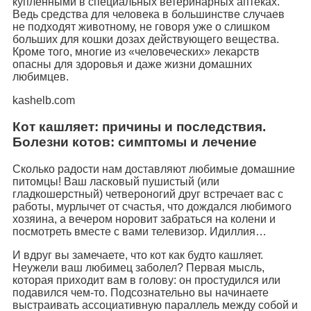
купленными в специальных ветеринарных аптеках.
Ведь средства для человека в большинстве случаев
не подходят животному, не говоря уже о слишком
больших для кошки дозах действующего вещества.
Кроме того, многие из «человеческих» лекарств
опасны для здоровья и даже жизни домашних
любимцев.
kashelb.com
Кот кашляет: причины и последствия.
Болезни котов: симптомы и лечение
Сколько радости нам доставляют любимые домашние
питомцы! Ваш ласковый пушистый (или
гладкошерстный) четвероногий друг встречает вас с
работы, мурлычет от счастья, что дождался любимого
хозяина, а вечером норовит забраться на колени и
посмотреть вместе с вами телевизор. Идиллия…
И вдруг вы замечаете, что кот как будто кашляет.
Неужели ваш любимец заболел? Первая мысль,
которая приходит вам в голову: он простудился или
подавился чем-то. Подсознательно вы начинаете
выстраивать ассоциативную параллель между собой и