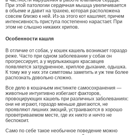
При этой патологии сердечная мышца увеличивается
в объеме и давит на трахею, которая расположена
совсем близко к ней. Из-за этого кот кашляет, причем
интенсивность приступа постепенно нарастает. При
этом не слышно никаких хрипов.
Особенности кашля
В отличие от собак, у кошек кашель возникает гораздо
реже. Часто при одном заболевании у собак он
прогрессирует, а у мурлыкающих красавцев
появляется затрудненное, хриплое дыхание, одышка.
К тому же у них эти симптомы заметить и уж тем более
распознать довольно сложно.
Все дело в кошачьем инстинкте самосохранения —
животные интуитивно избегают факторов,
провоцирующих кашель при различных заболеваниях:
они не играют, гораздо меньше двигаются, не
проявляют лишних эмоций, устраиваются в хорошо
проветриваемом месте, где их никто и ничто не
беспокоит.
Само по себе такое необычное поведение можно