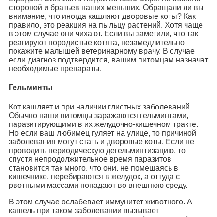
стороной и братьев наших меньших. Обращали ли вы
внимание, что иногда кашляют дворовые коты? Как
правило, это реакция на пыльцу растений. Хотя чаще
в этом случае они чихают. Если вы заметили, что так
реагируют породистые котята, незамедлительно
покажите малышей ветеринарному врачу. В случае
если диагноз подтвердится, вашим питомцам назначат
необходимые препараты.
Гельминты
Кот кашляет и при наличии глистных заболеваний.
Обычно наши питомцы заражаются гельминтами,
паразитирующими в их желудочно-кишечном тракте.
Но если ваш любимец гуляет на улице, то причиной
заболевания могут стать и дворовые коты. Если не
проводить периодическую дегельминтизацию, то
спустя непродолжительное время паразитов
становится так много, что они, не помещаясь в
кишечнике, перебираются в желудок, а оттуда с
рвотными массами попадают во внешнюю среду.
В этом случае ослабевает иммунитет животного. А
кашель при таком заболевании вызывает