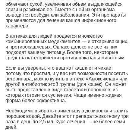
облегчают сухой, увеличивая объем выделяющейся
слизи и разжижая ее. Вместе с ней из организма
выводятся возбудители заболевания. Эти препараты
применяются для лечения кашля инфекционного
характера.
В аптеках для людей продается множество
комбинированных медикаментов — и отхаркивающих,
и противокашлевых. Однако далеко не все из них
подходят вашему питомцу. Более того, некоторые
средства категорически противопоказаны животным.
Если вы уверены, что ваш кот кашляет и чихает,
потому что простыл, и у вас нет возможности посетить
ветеринара, можно купить в аптеке «Амоксиклав» или
другой антибиотик этой группы (для кошек). Он может
быть представлен в виде таблеток и порошков, из
которых готовится суспензия. Чаще именно жидкая
форма более эффективна.
Необходимо выбрать наименьшую дозировку и залить
порошок водой. Давайте этот препарат животному три
раза в день по 2,5 мл. Курс лечения — не более семи
дней.