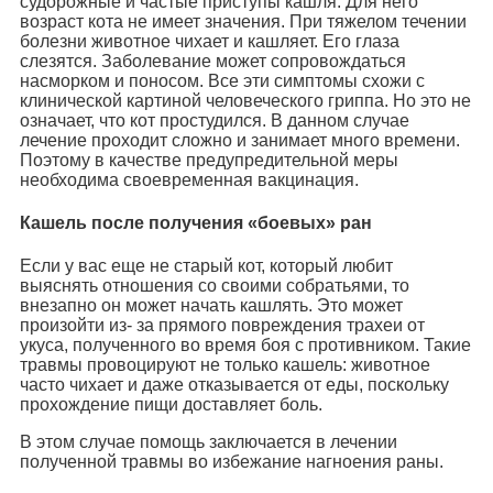
судорожные и частые приступы кашля. Для него
возраст кота не имеет значения. При тяжелом течении
болезни животное чихает и кашляет. Его глаза
слезятся. Заболевание может сопровождаться
насморком и поносом. Все эти симптомы схожи с
клинической картиной человеческого гриппа. Но это не
означает, что кот простудился. В данном случае
лечение проходит сложно и занимает много времени.
Поэтому в качестве предупредительной меры
необходима своевременная вакцинация.
Кашель после получения «боевых» ран
Если у вас еще не старый кот, который любит
выяснять отношения со своими собратьями, то
внезапно он может начать кашлять. Это может
произойти из- за прямого повреждения трахеи от
укуса, полученного во время боя с противником. Такие
травмы провоцируют не только кашель: животное
часто чихает и даже отказывается от еды, поскольку
прохождение пищи доставляет боль.
В этом случае помощь заключается в лечении
полученной травмы во избежание нагноения раны.