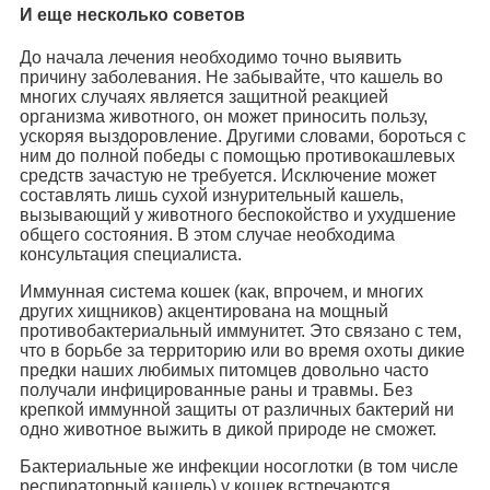
И еще несколько советов
До начала лечения необходимо точно выявить
причину заболевания. Не забывайте, что кашель во
многих случаях является защитной реакцией
организма животного, он может приносить пользу,
ускоряя выздоровление. Другими словами, бороться с
ним до полной победы с помощью противокашлевых
средств зачастую не требуется. Исключение может
составлять лишь сухой изнурительный кашель,
вызывающий у животного беспокойство и ухудшение
общего состояния. В этом случае необходима
консультация специалиста.
Иммунная система кошек (как, впрочем, и многих
других хищников) акцентирована на мощный
противобактериальный иммунитет. Это связано с тем,
что в борьбе за территорию или во время охоты дикие
предки наших любимых питомцев довольно часто
получали инфицированные раны и травмы. Без
крепкой иммунной защиты от различных бактерий ни
одно животное выжить в дикой природе не сможет.
Бактериальные же инфекции носоглотки (в том числе
респираторный кашель) у кошек встречаются