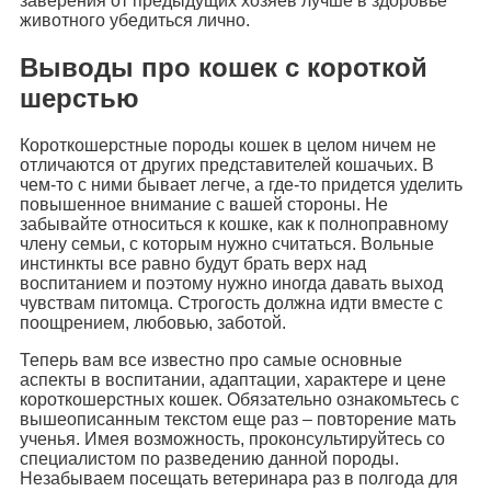
заверения от предыдущих хозяев лучше в здоровье
животного убедиться лично.
Выводы про кошек с короткой
шерстью
Короткошерстные породы кошек в целом ничем не
отличаются от других представителей кошачьих. В
чем-то с ними бывает легче, а где-то придется уделить
повышенное внимание с вашей стороны. Не
забывайте относиться к кошке, как к полноправному
члену семьи, с которым нужно считаться. Вольные
инстинкты все равно будут брать верх над
воспитанием и поэтому нужно иногда давать выход
чувствам питомца. Строгость должна идти вместе с
поощрением, любовью, заботой.
Теперь вам все известно про самые основные
аспекты в воспитании, адаптации, характере и цене
короткошерстных кошек. Обязательно ознакомьтесь с
вышеописанным текстом еще раз – повторение мать
ученья. Имея возможность, проконсультируйтесь со
специалистом по разведению данной породы.
Незабываем посещать ветеринара раз в полгода для