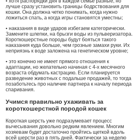
• хотя распорядки дня в каждой семье разные, но
лучше сразу установить границы бодрствования для
кошки. Она должна четко понимать, когда нужно
ложиться спать, а когда игры становятся уместны;
• наказания в виде ударов избегаем категорически.
Замените шлепки, на брызги воды из пульверизатора.
Короткошерстные породы будут бояться такого
наказания куда больше, чем грозные замахи руки. Их
неприязнь к воде заложена на генетическом уровне;
• это конечно не имеет прямого отношения к
адаптации, но желательно начиная с 4-х месячного
возраста обдумать кастрацию. Если планируется
разведение животных с подальше продажей, то тогда
позаботьтесь про наличие партнера к началу периода
спаривания.
Учимся правильно ухаживать за
короткошерстной породой кошек
Короткая шерсть уже подразумевает процесс
вычесывания довольно редким явлением. Многим
хозяевам будет достаточно пройтись щеткой вдоль
всей шерсти раз в пять дней. Фактически за неделю