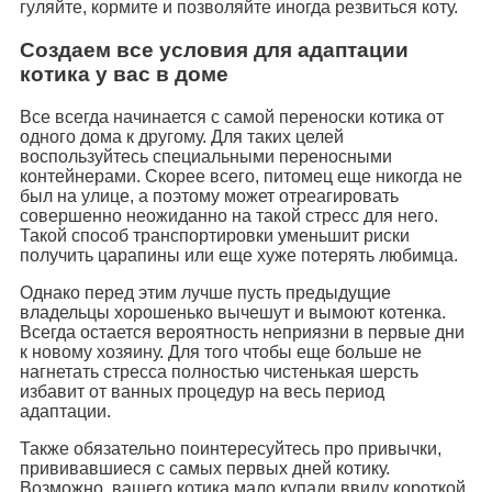
гуляйте, кормите и позволяйте иногда резвиться коту.
Создаем все условия для адаптации
котика у вас в доме
Все всегда начинается с самой переноски котика от
одного дома к другому. Для таких целей
воспользуйтесь специальными переносными
контейнерами. Скорее всего, питомец еще никогда не
был на улице, а поэтому может отреагировать
совершенно неожиданно на такой стресс для него.
Такой способ транспортировки уменьшит риски
получить царапины или еще хуже потерять любимца.
Однако перед этим лучше пусть предыдущие
владельцы хорошенько вычешут и вымоют котенка.
Всегда остается вероятность неприязни в первые дни
к новому хозяину. Для того чтобы еще больше не
нагнетать стресса полностью чистенькая шерсть
избавит от ванных процедур на весь период
адаптации.
Также обязательно поинтересуйтесь про привычки,
прививавшиеся с самых первых дней котику.
Возможно, вашего котика мало купали ввиду короткой