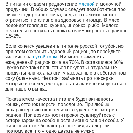
В питании отдаем предпочтение
мясной
и молочной
продукции. В обоих случаях следует позаботиться про
низкое содержание жира, ведь его наличие может
отразиться негативно на здоровье питомца. В мясе
подойдет говядина, курица, индейка, рыба. Молоко
желательно покупать с показателем жирность в районе
1,5-2%.
Если хочется удешевить питание русской голубой, но
при этом сохранить здоровый рацион, то перейдите
частично на
сухой корм.
Им можно заменить
ежедневный рацион кота на 70%. В оставшиеся 30%
нужно все-таки попытаться покупать натуральные
продукты или их аналоги, упакованные в собственном
соку (влажные). Не стоит забывать про консервы,
которые в последние годы стали активно выпускаться
для нашего рынка.
Показателем качества питания будет активность
кошки, оттенок шерсти, поведение. При любых
нехарактерных отклонениях следует пересмотреть
рацион. При возможности проконсультируйтесь с
ветеринаром на особенности именно вашей особи. У
животных тоже бывают разные виды аллергии,
поэтому все что угодно давать не нужно.