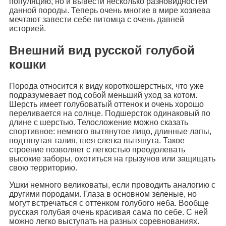
популяцию, но и вывести несколько разновидностей
данной породы. Теперь очень многие в мире хозяева
мечтают завести себе питомца с очень давней
историей.
Внешний вид русской голубой
кошки
Порода относится к виду короткошерстных, что уже
подразумевает под собой меньший уход за котом.
Шерсть имеет голубоватый оттенок и очень хорошо
переливается на солнце. Подшерсток одинаковый по
длине с шерстью. Телосложение можно сказать
спортивное: немного вытянутое лицо, длинные лапы,
подтянутая талия, шея слегка вытянута. Такое
строение позволяет с легкостью преодолевать
высокие заборы, охотиться на грызунов или защищать
свою территорию.
Ушки немного великоваты, если проводить аналогию с
другими породами. Глаза в основном зеленые, но
могут встречаться с оттенком голубого неба. Вообще
русская голубая очень красивая сама по себе. С ней
можно легко выступать на разных соревнованиях.