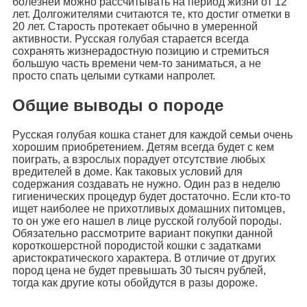
болезней можно рассчитывать на период жизни от 12
лет. Долгожителями считаются те, кто достиг отметки в
20 лет. Старость протекает обычно в умеренной
активности. Русская голубая старается всегда
сохранять жизнерадостную позицию и стремиться
большую часть времени чем-то заниматься, а не
просто спать целыми сутками напролет.
Общие выводы о породе
Русская голубая кошка станет для каждой семьи очень
хорошим приобретением. Детям всегда будет с кем
поиграть, а взрослых порадует отсутствие любых
вредителей в доме. Как таковых условий для
содержания создавать не нужно. Один раз в неделю
гигиенических процедур будет достаточно. Если кто-то
ищет наиболее не прихотливых домашних питомцев,
то он уже его нашел в лице русской голубой породы.
Обязательно рассмотрите вариант покупки данной
короткошерстной породистой кошки с задатками
аристократического характера. В отличие от других
пород цена не будет превышать 30 тысяч рублей,
тогда как другие коты обойдутся в разы дороже.