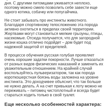
дня. С другими питомцами уживается неплохо,
поэтому можно смело позволить себе завести еще
одного котика, собачку или попугайчика.
Не стоит забывать про инстинкты животного.
Благодаря спортивному телосложению эта порода
активно охотиться в пределах своей территории.
Жертвами могут становиться мелкие грызуны, птицы,
насекомые. Отсюда получается, что для загородной
жизни кошка отлично подойдет – дом будет под
надежной защитой от вредителей.
В процессе обучения русская голубая проявляет
очень хорошие задатки покорности. Лучше отказаться
от разных видов физических наказаний и заменить их
уважительным отношением. На крайней случай
воспользуйтесь пульверизатором, так как порода
короткошерстная боязнь воды заложена на уровне
инстинкта. Это доходчивее объяснит, что так больше
не нужно делать. А на счет привыкая к лоту можно не
переживать – питомец чистоплотный и всегда будет
стараться ходить только в свой туалет.
Еще несколько особенностей характера: