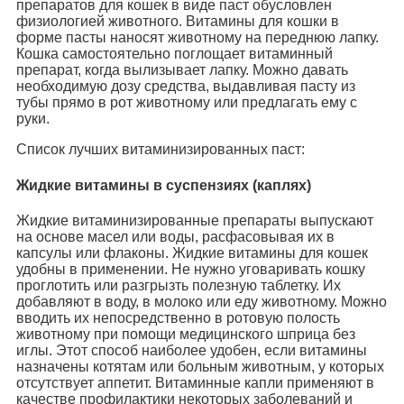
препаратов для кошек в виде паст обусловлен
физиологией животного. Витамины для кошки в
форме пасты наносят животному на переднюю лапку.
Кошка самостоятельно поглощает витаминный
препарат, когда вылизывает лапку. Можно давать
необходимую дозу средства, выдавливая пасту из
тубы прямо в рот животному или предлагать ему с
руки.
Список лучших витаминизированных паст:
Жидкие витамины в суспензиях (каплях)
Жидкие витаминизированные препараты выпускают
на основе масел или воды, расфасовывая их в
капсулы или флаконы. Жидкие витамины для кошек
удобны в применении. Не нужно уговаривать кошку
проглотить или разгрызть полезную таблетку. Их
добавляют в воду, в молоко или еду животному. Можно
вводить их непосредственно в ротовую полость
животному при помощи медицинского шприца без
иглы. Этот способ наиболее удобен, если витамины
назначены котятам или больным животным, у которых
отсутствует аппетит. Витаминные капли применяют в
качестве профилактики некоторых заболеваний и