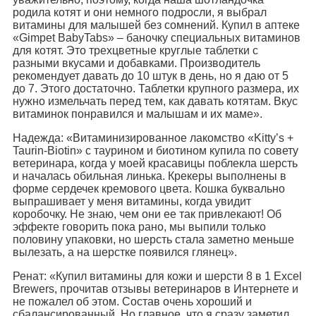
родила котят и они немного подросли, я выбрал
витамины для малышей без сомнений. Купил в аптеке
«Gimpet BabyTabs» – баночку специальных витаминов
для котят. Это трехцветные круглые таблетки с
разными вкусами и добавками. Производитель
рекомендует давать до 10 штук в день, но я даю от 5
до 7. Этого достаточно. Таблетки крупного размера, их
нужно измельчать перед тем, как давать котятам. Вкус
витаминок понравился и малышам и их маме».
Надежда: «Витаминизированное лакомство «Kitty’s +
Taurin-Biotin» с таурином и биотином купила по совету
ветеринара, когда у моей красавицы поблекла шерсть
и началась обильная линька. Крекеры выполнены в
форме сердечек кремового цвета. Кошка буквально
выпрашивает у меня витамины, когда увидит
коробочку. Не знаю, чем они ее так привлекают! Об
эффекте говорить пока рано, мы выпили только
половину упаковки, но шерсть стала заметно меньше
вылезать, а на шерстке появился глянец».
Ренат: «Купил витамины для кожи и шерсти 8 в 1 Excel
Brewers, прочитав отзывы ветеринаров в Интернете и
не пожалел об этом. Состав очень хороший и
сбалансированный. Но главное, что я сразу заметил