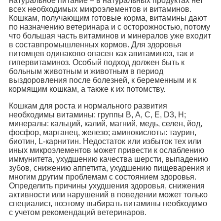
натуральное питание – в натуральных продуктах нет
всех необходимых микроэлементов и витаминов.
Кошкам, получающим готовые корма, витамины дают
по назначению ветеринара и с осторожностью, потому
что большая часть витаминов и минералов уже входит
в составпромышленных кормов. Для здоровья
питомцев одинаково опасен как авитаминоз, так и
гипервитаминоз. Особый подход должен быть к
больным животным и животным в период
выздоровления после болезней, к беременным и к
кормящим кошкам, а также к их потомству.
Кошкам для роста и нормального развития
необходимы витамины: группы В, A, C, E, D3, H;
минералы: кальций, калий, магний, медь, селен, йод,
фосфор, марганец, железо; аминокислоты: таурин,
биотин, L-карнитин. Недостаток или избыток тех или
иных микроэлементов может привести к ослаблению
иммунитета, ухудшению качества шерсти, выпадению
зубов, снижению аппетита, ухудшению пищеварения и
многим другим проблемам с состоянием здоровья.
Определить причины ухудшения здоровья, снижения
активности или нарушений в поведении может только
специалист, поэтому выбирать витамины необходимо
с учетом рекомендаций ветеринаров.