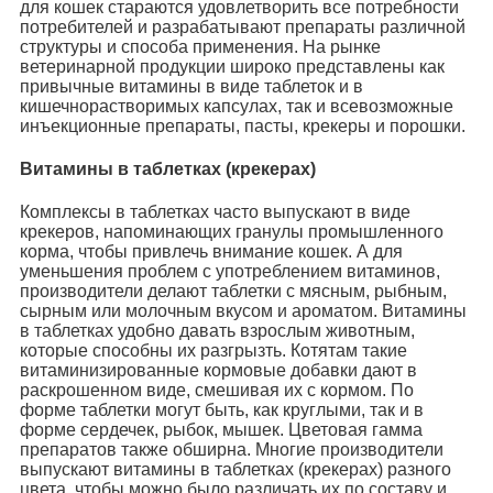
для кошек стараются удовлетворить все потребности
потребителей и разрабатывают препараты различной
структуры и способа применения. На рынке
ветеринарной продукции широко представлены как
привычные витамины в виде таблеток и в
кишечнорастворимых капсулах, так и всевозможные
инъекционные препараты, пасты, крекеры и порошки.
Витамины в таблетках (крекерах)
Комплексы в таблетках часто выпускают в виде
крекеров, напоминающих гранулы промышленного
корма, чтобы привлечь внимание кошек. А для
уменьшения проблем с употреблением витаминов,
производители делают таблетки с мясным, рыбным,
сырным или молочным вкусом и ароматом. Витамины
в таблетках удобно давать взрослым животным,
которые способны их разгрызть. Котятам такие
витаминизированные кормовые добавки дают в
раскрошенном виде, смешивая их с кормом. По
форме таблетки могут быть, как круглыми, так и в
форме сердечек, рыбок, мышек. Цветовая гамма
препаратов также обширна. Многие производители
выпускают витамины в таблетках (крекерах) разного
цвета, чтобы можно было различать их по составу и