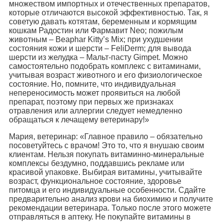
множеством импортных и отечественных препаратов,
которые отличаются высокой эффективностью. Так, я
советую давать котятам, беременным и кормящим
кошкам Радостин или Фармавит Neo; пожилым
животным – Beaphar Kitty’s Mix; при ухудшении
состояния кожи и шерсти – FeliDerm; для вывода
шерсти из желудка – Мальт-пасту Gimpet. Можно
самостоятельно подобрать комплекс с витаминами,
учитывая возраст животного и его физиологическое
состояние. Но, помните, что индивидуальная
непереносимость может проявиться на любой
препарат, поэтому при первых же признаках
отравления или аллергии следует немедленно
обращаться к лечащему ветеринару!»
Мария, ветеринар: «Главное правило – обязательно
посоветуйтесь с врачом! Это то, что я внушаю своим
клиентам. Нельзя покупать витаминно-минеральные
комплексы бездумно, поддавшись рекламе или
красивой упаковке. Выбирая витамины, учитывайте
возраст, функциональное состояние, здоровье
питомца и его индивидуальные особенности. Сдайте
предварительно анализ крови на биохимию и получите
рекомендации ветеринара. Только после этого можете
отправляться в аптеку. Не покупайте витамины в