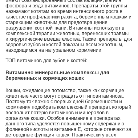
имеют сбалансированный состав кальция, магния,
фосфора и ряда витаминов. Препараты этой группы
назначают котятам во время интенсивного роста в
качестве профилактики рахита, беременным кошкам и
стареющим животным для предотвращения
разрушения костной ткани. Витамины используют в
комплексной терапии животных, перенесших травмы
и хирургические вмешательства. Также препараты для
здоровья зубов и костей показаны всем животным,
находящимся на натуральном кормлении.
ТОП витаминов для зубов и костей:
Витаминно-минеральные комплексы для
беременных и кормящих кошек
Кошки, ожидающие потомство, также как кормящие
животные часто могут страдать от гиповитаминоза.
Поэтому так важно с первых дней беременности и
кормления подобрать комплексный препарат, который
восполнит потерю витаминов и минералов в
организме кошки. Особое внимание в препаратах
данного типа уделяется повышенному содержанию
фолиевой кислоты и витамина E, которые отвечают за
детородные функции кошек. Практически у всех