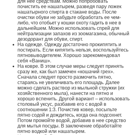
для нее средствам. Можно попробовать
почистить ее нашатырем, разведя пару ложек
нашатырного спирта в стакане воды. После
очистки обуви не забудьте обработать ее чем-
либо, что отобьет у кошки охоту гадить в нее в
дальнейшем. Можно использовать спрей для
нейтрализации запахов из зоомагазина, обычный
дезодорант для обуви, спирт.
На одежде. Одежду достаточно прокипятить и
постирать. Если кипятить нельзя, воспользуйтесь
пятновыводителем. Хорошо зарекомендовал
себя «Ваниш».
На ковре. В этом случае меры следует принять
сразу же, как был замечен «кошачий грех».
Сначала следует просто размочить пятно,
стараясь не увеличивать его площадь. Далее
можно сделать раствор из мыльной стружки (их
хозяйственного мыла), нанести на пятно и
хорошо вспенить. Другой вариант – использовать
столовый уксус, разбавив его с водой в
соотношении 1:3. Почистив ковер, посыпьте
пятно содой и дождитесь, когда она подсохнет.
Потом промойте водой, добавив в нее средство
для мытья посуды. В заключение обработайте
пятно водкой или нашатырем.