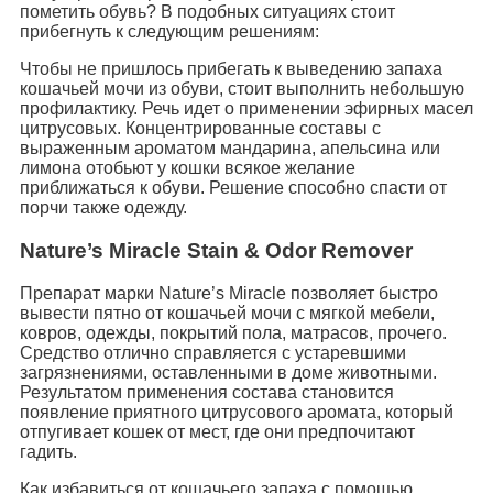
пометить обувь? В подобных ситуациях стоит
прибегнуть к следующим решениям:
Чтобы не пришлось прибегать к выведению запаха
кошачьей мочи из обуви, стоит выполнить небольшую
профилактику. Речь идет о применении эфирных масел
цитрусовых. Концентрированные составы с
выраженным ароматом мандарина, апельсина или
лимона отобьют у кошки всякое желание
приближаться к обуви. Решение способно спасти от
порчи также одежду.
Nature’s Miracle Stain & Odor Remover
Препарат марки Nature’s Miracle позволяет быстро
вывести пятно от кошачьей мочи с мягкой мебели,
ковров, одежды, покрытий пола, матрасов, прочего.
Средство отлично справляется с устаревшими
загрязнениями, оставленными в доме животными.
Результатом применения состава становится
появление приятного цитрусового аромата, который
отпугивает кошек от мест, где они предпочитают
гадить.
Как избавиться от кошачьего запаха с помощью