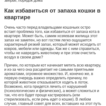
зверье, порядок дома
Как избавиться от запаха кошки в
квартире
Очень часто перед владельцами кошачьих остро
встает проблема того, как избавиться от запаха кота в
квартире. Может быть, самим хозяевам жилища этот
запах не заметен, но вот гостям легко ощущается
характерный резкий запах, который может исходить от
ковров, мебели или одежды. Как же с ним справиться,
чтобы не навредить животному и при этом очистить
воздух в своем доме?
Причин, по которым кот начинает метить всю квартиру,
и из-за чего она расцветает не самыми приятными
ароматами, огромное множество. И, конечно же, в
первую очередь важно определить причину, по
которой животное отказывается ходить в лоток.
Возможно, кота придется лечить от нарушений
(психологических и физических), а может сложиться и
так, что его будет проще кастрировать (или
стерилизовать, если речь идет о кошке). В любом
случае, главный совет для всех, вставших на этот путь