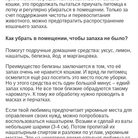
кошки, это продолжать пытаться приучать питомца к
лотку и регулярно убираться в помещении. Только за
счет поддержания чистоты и перевоспитания
животного, можно предотвратить распространение
кошачьего запаха.
Как убрать в помещении, чтобы запаха не было?
Помогут подручные домашние средства: уксус, лимон,
нашатырь, белизна, йод и марганцовка.
Преимущество белизны заключается в том, что её
запах очень не нравится кошкам. И вряд ли питомец
осмелится ещё раз посетить это место после уборки.
Но у этого средства есть один большой минус – едкий
запах хлора. Не все твои близкие обрадуются такому
«аромату». К тому же обработку нужно проводить в
масках и перчатках.
Если твой любимец предпочитает укромные места для
оправления своих нужд, можно попробовать
воспользоваться нашатырем. Возьми и сделай из ваты
небольшие шарики (3-4 см). Потом пропитай их
нашатырным спиртом и разложи по углам, укромным
местам. Это на некоторое время отпугнет любимца от