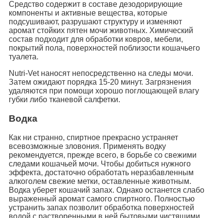
Средство содержит в составе дезодорирующие
компоненты и активные вещества, которые
подсушивают, разрушают структуру и изменяют
аромат стойких пятен мочи животных. Химический
состав подходит для обработки ковров, мебели,
покрытий пола, поверхностей поблизости кошачьего
туалета.
Nutri-Vet наносят непосредственно на следы мочи.
Затем ожидают порядка 15-20 минут. Загрязнения
удаляются при помощи хорошо поглощающей влагу
губки либо тканевой салфетки.
Водка
Как ни странно, спиртное прекрасно устраняет
всевозможные зловония. Применять водку
рекомендуется, прежде всего, в борьбе со свежими
следами кошачьей мочи. Чтобы добиться нужного
эффекта, достаточно обработать неразбавленным
алкоголем свежие метки, оставленные животным.
Водка уберет кошачий запах. Однако останется слабо
выраженный аромат самого спиртного. Полностью
устранить запах позволит обработка поверхностей
водой с растворенными в ней бытовыми чистящими