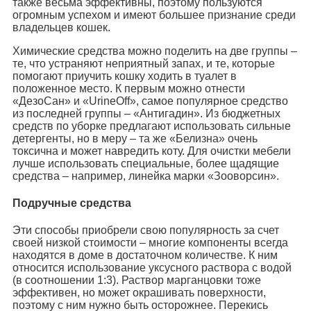
также весьма эффективны, поэтому пользуются
огромным успехом и имеют большее признание среди
владельцев кошек.
Химические средства можно поделить на две группы –
те, что устраняют неприятный запах, и те, которые
помогают приучить кошку ходить в туалет в
положенное место. К первым можно отнести
«ДезоСан» и «UrineOff», самое популярное средство
из последней группы – «Антигадин». Из бюджетных
средств по уборке предлагают использовать сильные
детергенты, но в меру – та же «Белизна» очень
токсична и может навредить коту. Для очистки мебели
лучше использовать специальные, более щадящие
средства – например, линейка марки «Зооворсин».
Подручные средства
Эти способы приобрели свою популярность за счет
своей низкой стоимости – многие компоненты всегда
находятся в доме в достаточном количестве. К ним
относится использование уксусного раствора с водой
(в соотношении 1:3). Раствор марганцовки тоже
эффективен, но может окрашивать поверхности,
поэтому с ним нужно быть осторожнее. Перекись