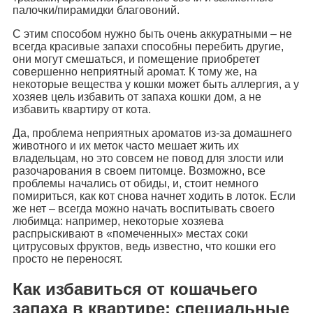
палочки/пирамидки благовоний.
С этим способом нужно быть очень аккуратными – не
всегда красивые запахи способны перебить другие,
они могут смешаться, и помещение приобретет
совершенно неприятный аромат. К тому же, на
некоторые вещества у кошки может быть аллергия, а у
хозяев цель избавить от запаха кошки дом, а не
избавить квартиру от кота.
Да, проблема неприятных ароматов из-за домашнего
животного и их меток часто мешает жить их
владельцам, но это совсем не повод для злости или
разочарования в своем питомце. Возможно, все
проблемы начались от обиды, и, стоит немного
помириться, как кот снова начнет ходить в лоток. Если
же нет – всегда можно начать воспитывать своего
любимца: например, некоторые хозяева
распрыскивают в «помеченных» местах соки
цитрусовых фруктов, ведь известно, что кошки его
просто не переносят.
Как избавиться от кошачьего
запаха в квартире: специальные