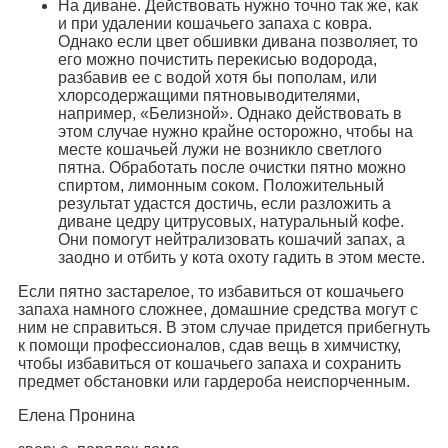
На диване. Действовать нужно точно так же, как
и при удалении кошачьего запаха с ковра.
Однако если цвет обшивки дивана позволяет, то
его можно почистить перекисью водорода,
разбавив ее с водой хотя бы пополам, или
хлорсодержащими пятновыводителями,
например, «Белизной». Однако действовать в
этом случае нужно крайне осторожно, чтобы на
месте кошачьей лужи не возникло светлого
пятна. Обработать после очистки пятно можно
спиртом, лимонным соком. Положительный
результат удастся достичь, если разложить а
диване цедру цитрусовых, натуральный кофе.
Они помогут нейтрализовать кошачий запах, а
заодно и отбить у кота охоту гадить в этом месте.
Если пятно застарелое, то избавиться от кошачьего
запаха намного сложнее, домашние средства могут с
ним не справиться. В этом случае придется прибегнуть
к помощи профессионалов, сдав вещь в химчистку,
чтобы избавиться от кошачьего запаха и сохранить
предмет обстановки или гардероба неиспорченным.
Елена Пронина