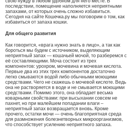
свою нужду в любом удобном для него месте. В
последствии, помещение наполняется неприятными
запахами, от которых очень сложно избавиться.
Сегодня на сайте Кошечка.ру мы поговорим о том, как
избавиться от запаха кошки.
Для общего развития
Как говорится, «врага нужно знать в лицо», а так как
бороться мы будем с источником, выделяющим
неприятный запах — кошачьей мочой, то разберемся с
её составляющими. Моча состоит из трех
компонентов: урохром, мочевина и мочевая кислота.
Первые два из этих трех компонентов достаточно
легко смываются водой либо обычными моющими
средствами. Чего не скажешь о мочевой кислоте. Ведь
она не растворяется в воде и не смывается моющими
средствами. Помимо этого, она обладает весьма
коварными свойствами: при высыхании совсем не
пахнет, но при малейшем попадании влаги –
неприятный запах возвращается вновь. Кроме
прочего, остатки мочи — очень благоприятная среда
для размножения болезнетворных микроорганизмов,
что способствует усилению неприятного запаха.