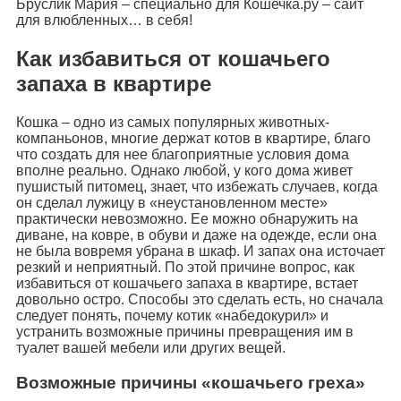
Бруслик Мария – специально для Кошечка.ру – сайт
для влюбленных… в себя!
Как избавиться от кошачьего
запаха в квартире
Кошка – одно из самых популярных животных-
компаньонов, многие держат котов в квартире, благо
что создать для нее благоприятные условия дома
вполне реально. Однако любой, у кого дома живет
пушистый питомец, знает, что избежать случаев, когда
он сделал лужицу в «неустановленном месте»
практически невозможно. Ее можно обнаружить на
диване, на ковре, в обуви и даже на одежде, если она
не была вовремя убрана в шкаф. И запах она источает
резкий и неприятный. По этой причине вопрос, как
избавиться от кошачьего запаха в квартире, встает
довольно остро. Способы это сделать есть, но сначала
следует понять, почему котик «набедокурил» и
устранить возможные причины превращения им в
туалет вашей мебели или других вещей.
Возможные причины «кошачьего греха»