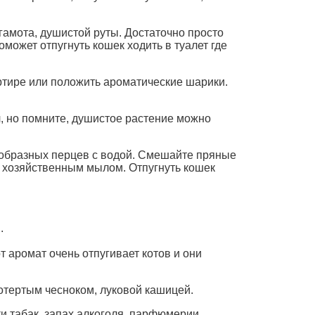
гамота, душистой руты. Достаточно просто
может отпугнуть кошек ходить в туалет где
ртире или положить ароматические шарики.
л, но помните, душистое растение можно
нообразных перцев с водой. Смешайте пряные
м хозяйственным мылом. Отпугнуть кошек
.
тот аромат очень отпугивает котов и они
потертым чесноком, луковой кашицей.
и табак, запах алкоголя, парфюмерии,