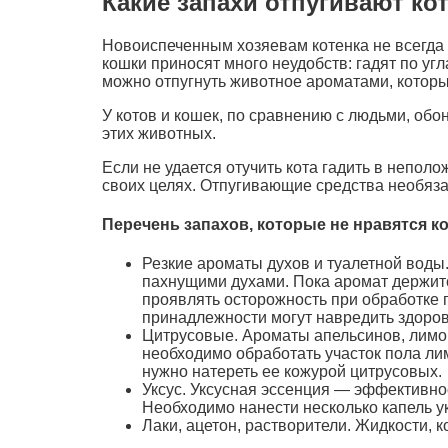
Какие запахи отпугивают ко
Новоиспеченным хозяевам котенка не всегда 
кошки приносят много неудобств: гадят по уг
можно отпугнуть животное ароматами, котор
У котов и кошек, по сравнению с людьми, обон
этих животных.
Если не удается отучить кота гадить в непо
своих целях. Отпугивающие средства необяза
Перечень запахов, которые не нравятся к
Резкие ароматы духов и туалетной воды.
пахнущими духами. Пока аромат держится
проявлять осторожность при обработке 
принадлежности могут навредить здоров
Цитрусовые. Ароматы апельсинов, лимон
необходимо обработать участок пола ли
нужно натереть ее кожурой цитрусовых.
Уксус. Уксусная эссенция — эффективное 
Необходимо нанести несколько капель ук
Лаки, ацетон, растворители. Жидкости, к