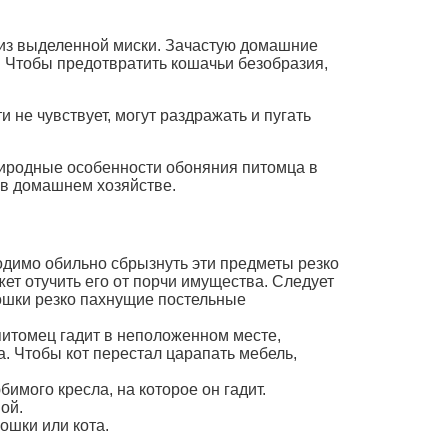
ь из выделенной миски. Зачастую домашние
. Чтобы предотвратить кошачьи безобразия,
 не чувствует, могут раздражать и пугать
природные особенности обоняния питомца в
 в домашнем хозяйстве.
ходимо обильно сбрызнуть эти предметы резко
ет отучить его от порчи имущества. Следует
кошки резко пахнущие постельные
питомец гадит в неположенном месте,
. Чтобы кот перестал царапать мебель,
имого кресла, на которое он гадит.
ой.
ошки или кота.