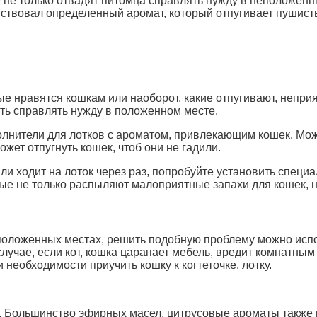
 не только отвадят питомца справлять нужду в неположенн
тствовал определенный аромат, который отпугивает пушист
рые нравятся кошкам или наоборот, какие отпугивают, непр
чить справлять нужду в положенном месте.
олнители для лотков с ароматом, привлекающим кошек. Можн
жет отпугнуть кошек, чтоб они не гадили.
 или ходит на лоток через раз, попробуйте установить спе
ые не только распыляют малоприятные запахи для кошек, но
положенных местах, решить подобную проблему можно испо
 случае, если кот, кошка царапает мебель, вредит комнатн
необходимости приучить кошку к когтеточке, лотку.
е. Большинство эфирных масел, цитрусовые ароматы также 