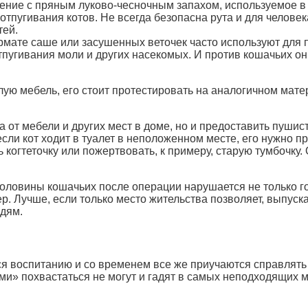
тение с пряным луково-чесночным запахом, используемое в
отпугивания котов. Не всегда безопасна рута и для челове
тей.
рмате саше или засушенных веточек часто используют для
пугивания моли и других насекомых. И против кошачьих они
ую мебель, его стоит протестировать на аналогичном матери
 от мебели и других мест в доме, но и предоставить пушис
 если кот ходит в туалет в неположенном месте, его нужно пр
когтеточку или пожертвовать, к примеру, старую тумбочку. 
 половины кошачьих после операции нарушается не только 
. Лучше, если только место жительства позволяет, выпускат
юдям.
 воспитанию и со временем все же приучаются справлять 
и» похвастаться не могут и гадят в самых неподходящих ме