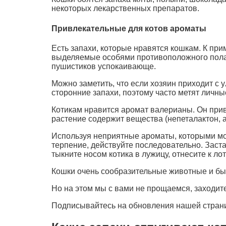
некоторых лекарственных препаратов.
Привлекательные для котов ароматы
Есть запахи, которые нравятся кошкам. К пр
выделяемые особями противоположного пола 
пушистиков успокаивающе.
Можно заметить, что если хозяин приходит с у
сторонние запахи, поэтому часто метят личны
Котикам нравится аромат валерианы. Он прив
растение содержит вещества (непеталактон, 
Используя неприятные ароматы, которыми можн
терпение, действуйте последовательно. Заст
тыкните носом котика в лужицу, отнесите к лот
Кошки очень сообразительные животные и быс
Но на этом мы с вами не прощаемся, заходит
Подписывайтесь на обновления нашей странич