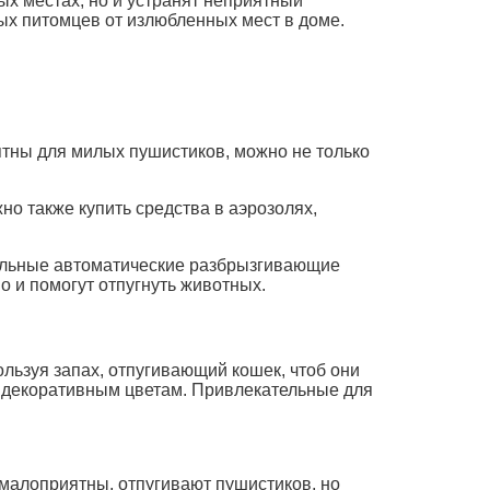
ых местах, но и устранят неприятный
ых питомцев от излюбленных мест в доме.
иятны для милых пушистиков, можно не только
о также купить средства в аэрозолях,
циальные автоматические разбрызгивающие
 и помогут отпугнуть животных.
льзуя запах, отпугивающий кошек, чтоб они
ым декоративным цветам. Привлекательные для
малоприятны, отпугивают пушистиков, но