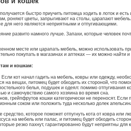
тов и кошек
получается быстро приучить питомца ходить в лоток и ест
лам, роняют цветы, запрыгивают на столы, царапают мебель
ые для него являются неприятными и отпугивающими.
яние развито намного лучше. Запахи, которые человек почти
ложенном месте или царапать мебель, можно использовать 
тельно покупать в магазинах и аптеках — их можно найти и
отам и кошкам:
 Если кот начал гадить на мебель, ковры или одежду, необ
 на вещах, питомец будет обходить их стороной, что помож
постельного белья, подушек и одеял: помимо отпугивания 
ью и самочувствию самого хозяина во время сна.
ов, грейпфрутов кошки категорически не переносят. Если 
монным соком или положить туда несколько долек апельсина
средство, которое поможет отпугнуть кота от ковра или люб
суса на мебель или палас, и питомец будет обходить сторон
оторые резко пахнут, гарантированно будут неприятны для к