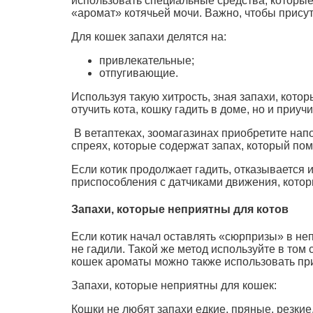
использовать специальные средства, которые
«аромат» котячьей мочи. Важно, чтобы прису
Для кошек запахи делятся на:
привлекательные;
отпугивающие.
Используя такую хитрость, зная запахи, кото
отучить кота, кошку гадить в доме, но и приу
В ветаптеках, зоомагазинах приобретите нап
спреях, которые содержат запах, который помо
Если котик продолжает гадить, отказывается
приспособления с датчиками движения, котор
Запахи, которые неприятны для котов
Если котик начал оставлять «сюрпризы» в не
не гадили. Такой же метод используйте в том
кошек ароматы можно также использовать при 
Запахи, которые неприятны для кошек:
Кошки не любят запахи едкие, пряные, резки