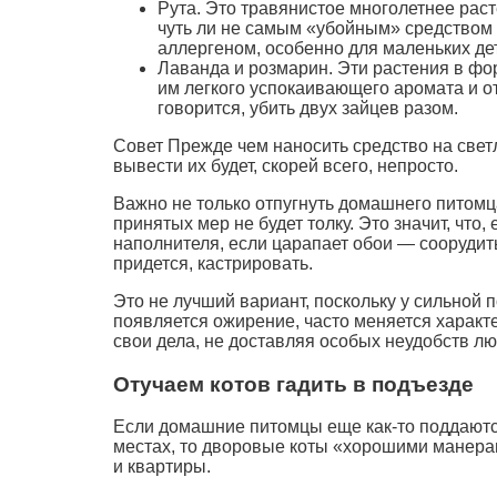
Рута. Это травянистое многолетнее рас
чуть ли не самым «убойным» средством 
аллергеном, особенно для маленьких де
Лаванда и розмарин. Эти растения в фо
им легкого успокаивающего аромата и от
говорится, убить двух зайцев разом.
Совет Прежде чем наносить средство на светл
вывести их будет, скорей всего, непросто.
Важно не только отпугнуть домашнего питомца
принятых мер не будет толку. Это значит, что,
наполнителя, если царапает обои — соорудить 
придется, кастрировать.
Это не лучший вариант, поскольку у сильной
появляется ожирение, часто меняется характер
свои дела, не доставляя особых неудобств л
Отучаем котов гадить в подъезде
Если домашние питомцы еще как-то поддаются
местах, то дворовые коты «хорошими манерам
и квартиры.