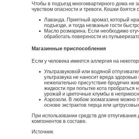
Чтобы в подъезд многоквартирного дома не з
чувством опасности и тревоги. Кошки боятся
Лаванда. Приятный аромат, который нрав
подъезде, и тогда незваные гости быстр
Масло розмарина. Если необходимо отучи
обработать поверхности из пульверизат
Магазинные приспособления
Если у человека имеется аллергия на некото
Ультразвуковой или водяной отпугивате
ультразвука не наносит вреда здоровью
нежелательно присутствие бродячих жив
жидкости при попытке кота пробраться н
урожай и цветочные клумбы в неприкос
Аэрозоли. В любом зоомагазине можно п
основе экстрактов перца или цитрусовых
При использовании средств для отпугивания
компонентов в составе.
Источник