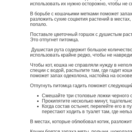
использовать их нужно осторожно, чтобы не 
В борьбе с кошачьими метками поможет запах
разложить сухие соцветия растений в местах,
попало.
Поставьте цветочный горшок с душистым раст
Это отпугнет питомца.
Душистая рута содержит большое количество э
использовать крайне редко, чтобы не навред
Чтобы кот, кошка не справляли нужду в непо
специи с водой, распылите там, где гадит к
поможет запах одеколона, настойка на основе
Отпугнуть питомца гадить поможет следующий
Смешайте три столовые ложки черного с
Прокипятите несколько минут, тщательн
Когда состав остынет, перелейте его в пу
перестают ходить в туалет там, где нельз
В местах, которые облюбовал котик, разложит
Кошки боятся запаха мяты, полыни, шоколада