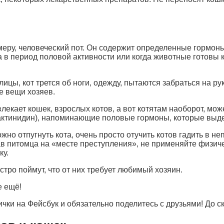
имеру, человеческий пот. Он содержит определенные гормо
в период половой активности или когда животные готовы к
лицы, кот трется об ноги, одежду, пытаются забраться на р
е вещи хозяев.
лекает кошек, взрослых котов, а вот котятам наоборот, мо
актинидин), напоминающие половые гормоны, которые выде
о отпугнуть кота, очень просто отучить котов гадить в н
ав питомца на «месте преступления», не применяйте физиче
ку.
тро поймут, что от них требует любимый хозяин.
е ещё!
ки на Фейсбук и обязательно поделитесь с друзьями! До ск