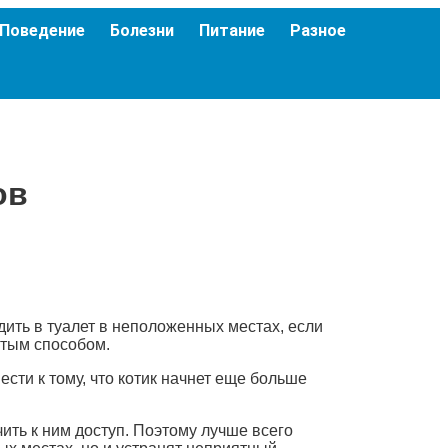
Поведение
Болезни
Питание
Разное
ов
одить в туалет в неположенных местах, если
стым способом.
сти к тому, что котик начнет еще больше
чить к ним доступ. Поэтому лучше всего