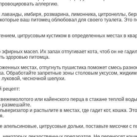
спровоцировать аллергию.
 лаванды, имбиря, розмарина, лимонника, цитронеллы, бер
 которые ваш питомец облюбовал для своего туалета. Это по
ением, цитрусовым кустиком в определенных местах в ква
фирных масел. Их запах отпугивает кота, чтоб он не гади
ить здоровью питомца.
ложенных местах, отпугнуть пушистика поможет смесь раз
ошка. Обработайте запретные зоны столовым уксусом, жидки
 луковой, чесночной шелухи.
 рецепт:
вежемолотого или кайенского перца в стакане теплой воды
о размешайте.
льверизатор и распылите в местах, где гадит кот, кошка.­­ Э
я.
е апельсиновые, цитрусовые дольки, поставьте мисочки с 
, некоторых лекарственных препаратов. Не переносят кошк