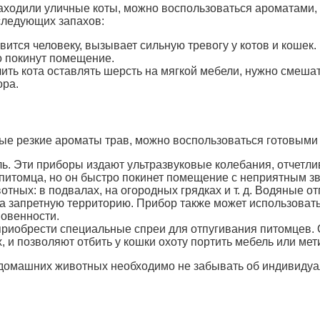
аходили уличные коты, можно воспользоваться ароматами,
 следующих запахов:
ится человеку, вызывает сильную тревогу у котов и кошек
о покинут помещение.
ть кота оставлять шерсть на мягкой мебели, нужно смешать
ора.
рые резкие ароматы трав, можно воспользоваться готовыми
ль. Эти приборы издают ультразвуковые колебания, отчет
 питомца, но он быстро покинет помещение с неприятным з
отных: в подвалах, на огородных грядках и т. д. Водяные 
а запретную территорию. Прибор также может использовать
новенности.
риобрести специальные спреи для отпугивания питомцев. О
, и позволяют отбить у кошки охоту портить мебель или ме
 домашних животных необходимо не забывать об индивидуа