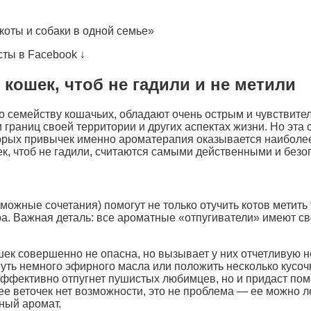
коты и собаки в одной семье»
ты в Facebook ↓
 кошек, чтоб не гадили и не метили
по семейству кошачьих, обладают очень острым и чувстви
 границ своей территории и других аспектах жизни. Но эта 
торых привычек именно ароматерапия оказывается наиболее
ек, чтоб не гадили, считаются самыми действенными и без
ожные сочетания) помогут не только отучить котов метить 
а. Важная деталь: все ароматные «отпугиватели» имеют св
шек совершенно не опасна, но вызывает у них отчетливую 
нуть немного эфирного масла или положить несколько кусоч
эффективно отпугнет пушистых любимцев, но и придаст по
 ее веточек нет возможности, это не проблема — ее можно 
ный аромат.