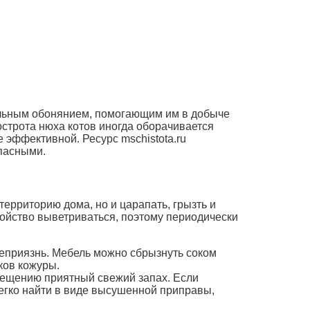
тельным обонянием, помогающим им в добыче
острота нюха котов иногда оборачивается
 эффективной. Ресурс mschistota.ru
опасными.
территорию дома, но и царапать, грызть и
ойство выветриваться, поэтому периодически
неприязнь. Мебель можно сбрызнуть соком
ков кожуры.
мещению приятный свежий запах. Если
легко найти в виде высушенной приправы,