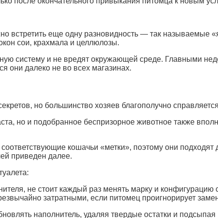
лько после окончательного привыкания питомца к новым ус
но встретить еще одну разновидность — так называемые «
окон сои, крахмала и целлюлозы.
ную систему и не вредят окружающей среде. Главными нед
я они далеко не во всех магазинах.
екретов, но большинство хозяев благополучно справляется 
раста, но и подобранное беспризорное животное также впол
соответствующие кошачьи «метки», поэтому они подходят д
лей приведен далее.
туалета:
ителя, не стоит каждый раз менять марку и конфигурацию 
чрезвычайно затратными, если питомец проигнорирует замен
бновлять наполнитель, удаляя твердые остатки и подсыпая