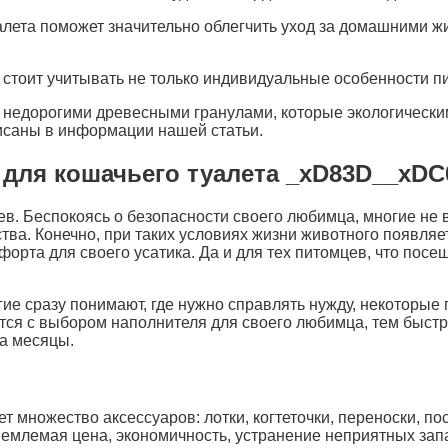
алета поможет значительно облегчить уход за домашними 
стоит учитывать не только индивидуальные особенности п
недорогими древесными гранулами, которые экологическим
исаны в информации нашей статьи.
 для кошачьего туалета _xD83D__xDC
 Беспокоясь о безопасности своего любимца, многие не вып
ва. Конечно, при таких условиях жизни животного появляе
орта для своего усатика. Да и для тех питомцев, что посещ
гие сразу понимают, где нужно справлять нужду, некоторы
ся с выбором наполнителя для своего любимца, тем быстрее
на месяцы.
т множество аксессуаров: лотки, когтеточки, переноски, п
емлемая цена, экономичность, устранение неприятных запа