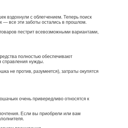
ек вздохнули с облегчением. Теперь поиск
х — все эти заботы остались в прошлом.
 товаров пестрит всевозможными вариантами,
средства полностью обеспечивают
я справления нужды.
шка не против, разумеется), затраты окупятся
 кошачьих очень привередливо относятся к
дпочтения. Если вы приобрели или вам
аполнителя.