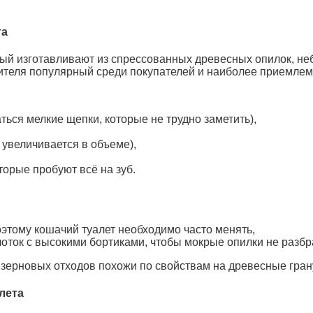
та
рый изготавливают из спрессованных древесных опилок, н
нителя популярный среди покупателей и наиболее приемлем
ться мелкие щепки, которые не трудно заметить),
 увеличивается в объеме),
торые пробуют всё на зуб.
оэтому кошачий туалет необходимо часто менять,
лоток с высокими бортиками, чтобы мокрые опилки не разб
зерновых отходов похожи по свойствам на древесные гран
лета