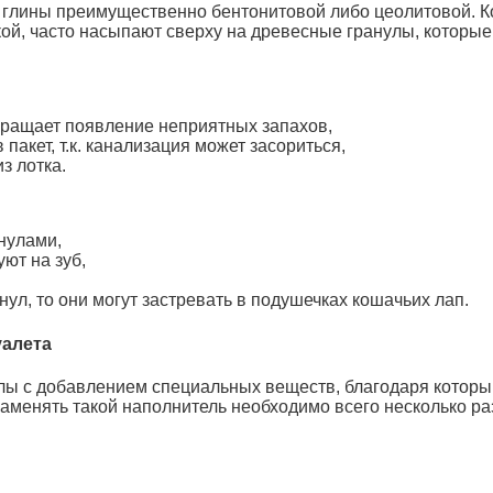
 глины преимущественно бентонитовой либо цеолитовой. К
кой, часто насыпают сверху на древесные гранулы, которы
вращает появление неприятных запахов,
 пакет, т.к. канализация может засориться,
з лотка.
нулами,
уют на зуб,
ул, то они могут застревать в подушечках кошачьих лап.
уалета
лы с добавлением специальных веществ, благодаря которы
 заменять такой наполнитель необходимо всего несколько ра