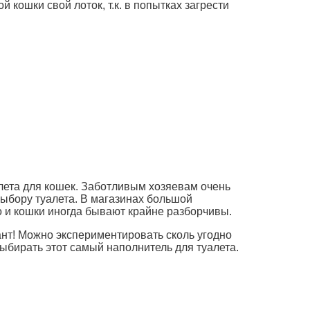
й кошки свой лоток, т.к. в попытках загрести
алета для кошек. Заботливым хозяевам очень
 выбору туалета. В магазинах большой
о и кошки иногда бывают крайне разборчивы.
ант! Можно экспериментировать сколь угодно
выбирать этот самый наполнитель для туалета.