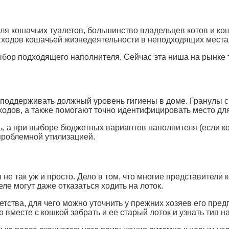
я кошачьих туалетов, большинство владельцев котов и кош
отходов кошачьей жизнедеятельности в неподходящих места
выбор подходящего наполнителя. Сейчас эта ниша на рынке
 поддерживать должный уровень гигиены в доме. Гранулы 
ходов, а также помогают точно идентифицировать место дл
ть, а при выборе бюджетных вариантов наполнителя (если ко
роблемной утилизацией.
не так уж и просто. Дело в том, что многие представители
е могут даже отказаться ходить на лоток.
детства, для чего можно уточнить у прежних хозяев его пре
 вместе с кошкой забрать и ее старый лоток и узнать тип н