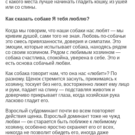
с какого места лучше начинать гладить кошку, из ушей
или со спины.
Как сказать собаке Я тебя люблю?
Когда мы говорим, что наши собаки нас любят — мы
кривим душой, сами того не зная. Любовь по-собачьи
это смесь привязанности, доверия и симпатии. Это
эмоции, которые испытывает собака, находясь рядом
со своим хозяином. Рядом с любимым хозяином —
собака счастлива, спокойна, уверена в себе. Это и
есть основа собачьей любви.
Как собака говорит нам, что она нас «любит»? По
разному. Щенок стремится заснуть, прижимаясь к
хозяину, тоскует без него, восторженно лижет ему лицо
и руки, падает на спину — подставляя животик и
доверчиво прикрывает глаза, когда хозяйская рука
ласково гладит его.
Взрослый субдоминант почти во всем повторяет
действия щенка. Взрослый доминант тоже не чужд
любви — он старается быть поближе к любимому
хозяину, особенно яростно охраняет его от всех,
никогда не позволит обидеть его, иногда даже