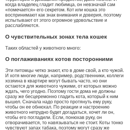
когда владелец гладит любимца, он невзначай сам
«помечается» его секретом. Кот или кошка это
воспринимают как знак внимания и доверия, поэтому
испытывают от этого огромное удовольствие и
расслабляются.
О чувствительных зонах тела кошек
Таких областей у животного много:
О поглаживаниях котов посторонними
Эти питомцы четко знают, кто в доме свой, а кто чужой.
И хотя многие люди, например, родственники, коллеги
хозяина в квартире могут бывать часто, но они
остаются для животного чужими, от которых можно
ждать, чего угодно. Поэтому гости дома не должны
сразу же бесцеремонно гладить кота, который к ним
вышел. Сначала надо просто протянуть ему руку,
чтобы он ее обнюхал. По реакции и настроению
животного нетрудно будет догадаться, хочет ли он,
чтобы его погладили. Если, понюхав руку, он
отворачивается, то навязываться не стоит. Коты тонко
чувствуют запах табака, поэтому могут сразу же