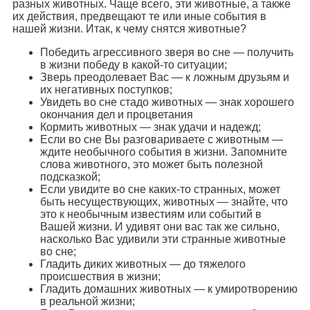
разных животных. Чаще всего, эти животные, а также
их действия, предвещают те или иные события в
нашей жизни. Итак, к чему снятся животные?
Победить агрессивного зверя во сне — получить
в жизни победу в какой-то ситуации;
Зверь преодолевает Вас — к ложным друзьям и
их негативных поступков;
Увидеть во сне стадо животных — знак хорошего
окончания дел и процветания
Кормить животных — знак удачи и надежд;
Если во сне Вы разговариваете с животным —
ждите необычного события в жизни. Запомните
слова животного, это может быть полезной
подсказкой;
Если увидите во сне каких-то странных, может
быть несуществующих, животных — знайте, что
это к необычным известиям или событий в
Вашей жизни. И удивят они вас так же сильно,
насколько Вас удивили эти странные животные
во сне;
Гладить диких животных — до тяжелого
происшествия в жизни;
Гладить домашних животных — к умиротворению
в реальной жизни;