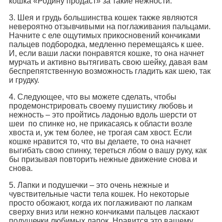
кошка «Родину продаст» за такие нежности.
3. Шея и грудь большинства кошек также являются
невероятно отзывчивыми на поглаживания пальцами.
Начните с еле ощутимых прикосновений кончиками
пальцев подбородка, медленно перемещаясь к шее.
И, если ваши ласки понравятся кошке, то она начнет
мурчать и активно вытягивать свою шейку, давая вам
беспрепятственную возможность гладить как шею, так
и грудку.
4. Следующее, что вы можете сделать, чтобы
продемонстрировать своему пушистику любовь и
нежность – это пройтись ладонью вдоль шерсти от
шеи по спинке но, не прикасаясь к области возле
хвоста и, уж тем более, не трогая сам хвост. Если
кошке нравится то, что вы делаете, то она начнет
выгибать свою спинку, тереться лбом о вашу руку, как
бы призывая повторить нежные движение снова и
снова.
5. Лапки и подушечки – это очень нежные и
чувствительные части тела кошек. Но некоторые
просто обожают, когда их поглаживают по лапкам
сверху вниз или нежно кончиками пальцев ласкают
подушечки любимых лапок. Нравится это вашему