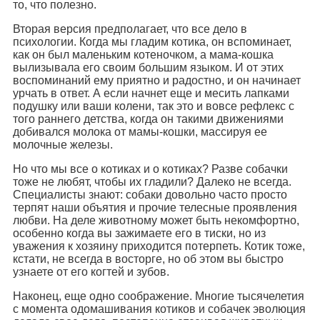
то, что полезно.
Вторая версия предполагает, что все дело в
психологии. Когда мы гладим котика, он вспоминает,
как он был маленьким котеночком, а мама-кошка
вылизывала его своим большим языком. И от этих
воспоминаний ему приятно и радостно, и он начинает
урчать в ответ. А если начнет еще и месить лапками
подушку или ваши колени, так это и вовсе рефлекс с
того раннего детства, когда он такими движениями
добивался молока от мамы-кошки, массируя ее
молочные железы.
Но что мы все о котиках и о котиках? Разве собачки
тоже не любят, чтобы их гладили? Далеко не всегда.
Специалисты знают: собаки довольно часто просто
терпят наши объятия и прочие телесные проявления
любви. На деле животному может быть некомфортно,
особенно когда вы зажимаете его в тиски, но из
уважения к хозяину приходится потерпеть. Котик тоже,
кстати, не всегда в восторге, но об этом вы быстро
узнаете от его когтей и зубов.
Наконец, еще одно соображение. Многие тысячелетия
с момента одомашивания котиков и собачек эволюция