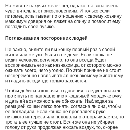
На животе пахучих желез нет, однако эта зона очень
чувствительна к прикосновениям. И только если
питомец испытывает по отношению к своему хозяину
максимум доверия он ляжет на спину и позволит ему
погладить свое пузико.
Поглаживания посторонних людей
Не важно, видите ли вы кошку первый раз в своей
жизни или же уже были в ее доме. Если кошка не
видит человека регулярно, то она всегда будет
воспринимать его как незнакомца, от которого можно
ожидать всего, чего угодно. По этой причине не стоит
бесцеремонно навязываться незнакомому животному
и гладить всюду, где только захочется.
Чтобы добиться кошачьего доверия, следует вначале
протянуть по направлению к кошачьей мордочке руку
и дать ей возможность ее обнюхать. Наблюдая за
реакцией кошки легко понять, согласна ли она, чтобы
ее погладили. Если кошка не проявляет к руке
никакого интереса или недовольно отворачивается, то
трогать ее лучше не стоит. Если же она не убирает
голову от руки продолжая нюхать воздух, то, скорее