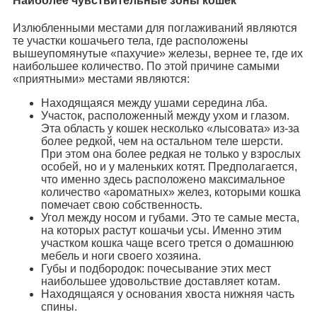
Наиболее чувствительные зоны кошек
Излюбленными местами для поглаживаний являются
те участки кошачьего тела, где расположены
вышеупомянутые «пахучие» железы, вернее те, где их
наибольшее количество. По этой причине самыми
«приятными» местами являются:
Находящаяся между ушами середина лба.
Участок, расположенный между ухом и глазом.
Эта область у кошек несколько «лысовата» из-за
более редкой, чем на остальном теле шерсти.
При этом она более редкая не только у взрослых
особей, но и у маленьких котят. Предполагается,
что именно здесь расположено максимальное
количество «ароматных» желез, которыми кошка
помечает свою собственность.
Угол между носом и губами. Это те самые места,
на которых растут кошачьи усы. Именно этим
участком кошка чаще всего трется о домашнюю
мебель и ноги своего хозяина.
Губы и подбородок: почесывание этих мест
наибольшее удовольствие доставляет котам.
Находящаяся у основания хвоста нижняя часть
спины.