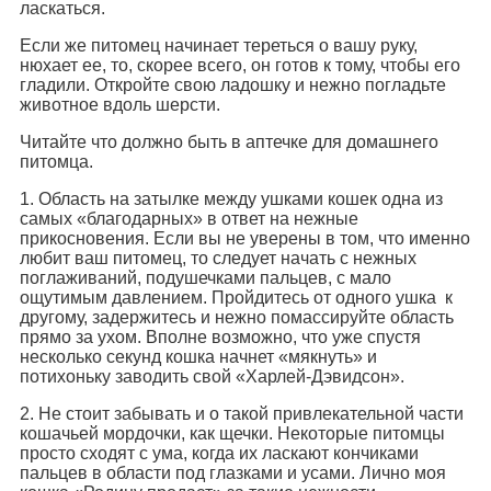
ласкаться.
Если же питомец начинает тереться о вашу руку,
нюхает ее, то, скорее всего, он готов к тому, чтобы его
гладили. Откройте свою ладошку и нежно погладьте
животное вдоль шерсти.
Читайте что должно быть в аптечке для домашнего
питомца.
1. Область на затылке между ушками кошек одна из
самых «благодарных» в ответ на нежные
прикосновения. Если вы не уверены в том, что именно
любит ваш питомец, то следует начать с нежных
поглаживаний, подушечками пальцев, с мало
ощутимым давлением. Пройдитесь от одного ушка к
другому, задержитесь и нежно помассируйте область
прямо за ухом. Вполне возможно, что уже спустя
несколько секунд кошка начнет «мякнуть» и
потихоньку заводить свой «Харлей-Дэвидсон».
2. Не стоит забывать и о такой привлекательной части
кошачьей мордочки, как щечки. Некоторые питомцы
просто сходят с ума, когда их ласкают кончиками
пальцев в области под глазками и усами. Лично моя