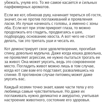
убежать, учуяв его. То же самое касается и сильных
парфюмерных ароматов.
Если же кот, обнюхав руку, начинает тереться об гостя,
значит, он не против поглаживаний и проявления
ласки. Их лучше начинать с головы, а именно с зоны
лба. Если кот при этом прикроет глаза, то можно
продолжать его гладить, продвигаясь к шее,
подбородку, основанию хвоста. А вот чего не стоит
делать, так это трепать уши и чесать их.
Кот демонстрирует свое удовлетворение, прогибая
спину, довольно мурлыча. Даже когда кошка довольна,
не проявляет агрессии, не нужно пытаться трогать ее
за живот. Она может укусить, ведь это сокровенное
место. Погладить живот можно лишь в том случае,
когда кот сам вам его подставит, развалившись на
спинке. В противном случае питомец может даже
укусить вас.
Каждый хозяин точно знает, какие части тела у его
любимца самые чувствительные. Но даже их
поглаживать нужно деликатно и аккуратно, учитывая
настроение животного, состояние его здоровья.