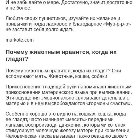
И не забывайте о мере. Достаточно, значит достаточно
и не более.
Любите своих пушистиков, изучайте их желание и
привычки и тогда ласковое и благодарное «Мур-р-р-р»
не заставит себя долго ждать.
murkote.com
Почему животным нравится, когда их
гладят?
Почему животным нравится, когда их гладят? Они
вспоминают мать. Животные, кошки, собаки
Прикосновения гладящей руки напоминают животным
прикосновения материнского языка при вылизывании.
Эти ощущения эмоционально связывают детеныша с
матерью и в нем высвобождаются «гормоны счастья».
Особенно хорошо это видно на кошках: кошка, когда
ее гладят, часто начинает «месить» передними
лапами, воспроизводя движения, которыми котенок
стимулирует молочную железу матери при кормлении.
Человеческая ласка вызывает такую реакцию даже у