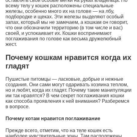
оставлять свои особые метки на руках владельца. По
всему телу у кошек расположены специальные
железы, особенно много их на голове — на лбу,
подбородке и щеках. Эти железы выделяют особый
запах, который мы не замечаем, а кошкам он говорит,
что они обозначили территорию (в том числе и вас)
своей, и успокаивает их. Кошки воспринимают
поглаживания по голове как весьма дружелюбный
жест.
Почему кошкам нравится когда их
гладят
Пушистые питомцы — ласковые, добрые и нежные
создания. Они сами могут одаривать хозяина теплом,
но и любят, когда их гладят. Почему такие манипуляции
им так нравятся? В чем секрет поглаживания кошки
как способа проявления к ней внимания? Разберемся
в вопросе.
Почему котам нравится поглаживание
Прежде всего, отметим, что на теле кошек есть
наиболее чувствительные зоны. Там расположены