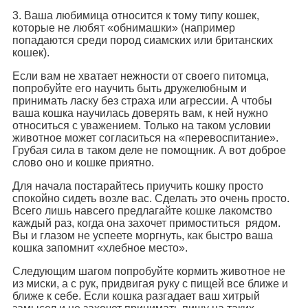
3. Ваша любимица относится к тому типу кошек,
которые не любят «обнимашки» (например
попадаются среди пород сиамских или британских
кошек).
Если вам не хватает нежности от своего питомца,
попробуйте его научить быть дружелюбным и
принимать ласку без страха или агрессии. А чтобы
ваша кошка научилась доверять вам, к ней нужно
относиться с уважением. Только на таком условии
животное может согласиться на «перевоспитание».
Грубая сила в таком деле не помощник. А вот доброе
слово оно и кошке приятно.
Для начала постарайтесь приучить кошку просто
спокойно сидеть возле вас. Сделать это очень просто.
Всего лишь навсего предлагайте кошке лакомство
каждый раз, когда она захочет примоститься рядом.
Вы и глазом не успеете моргнуть, как быстро ваша
кошка запомнит «хлебное место».
Следующим шагом попробуйте кормить животное не
из миски, а с рук, придвигая руку с пищей все ближе и
ближе к себе. Если кошка разгадает ваш хитрый