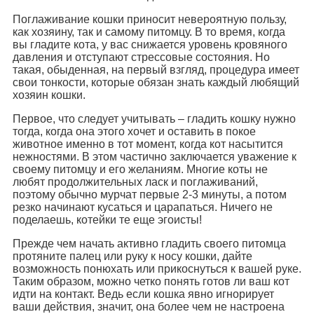
Поглаживание кошки приносит невероятную пользу,
как хозяину, так и самому питомцу. В то время, когда
вы гладите кота, у вас снижается уровень кровяного
давления и отступают стрессовые состояния. Но
такая, обыденная, на первый взгляд, процедура имеет
свои тонкости, которые обязан знать каждый любящий
хозяин кошки.
Первое, что следует учитывать – гладить кошку нужно
тогда, когда она этого хочет и оставить в покое
животное именно в тот момент, когда кот насытится
нежностями. В этом частично заключается уважение к
своему питомцу и его желаниям. Многие коты не
любят продолжительных ласк и поглаживаний,
поэтому обычно мурчат первые 2-3 минуты, а потом
резко начинают кусаться и царапаться. Ничего не
поделаешь, котейки те еще эгоисты!
Прежде чем начать активно гладить своего питомца
протяните палец или руку к носу кошки, дайте
возможность понюхать или прикоснуться к вашей руке.
Таким образом, можно четко понять готов ли ваш кот
идти на контакт. Ведь если кошка явно игнорирует
ваши действия, значит, она более чем не настроена