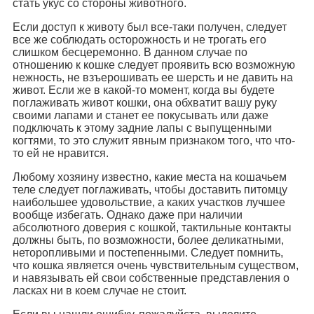
стать укус со стороны животного.
Если доступ к животу был все-таки получен, следует
все же соблюдать осторожность и не трогать его
слишком бесцеремонно. В данном случае по
отношению к кошке следует проявить всю возможную
нежность, не взъерошивать ее шерсть и не давить на
живот. Если же в какой-то момент, когда вы будете
поглаживать живот кошки, она обхватит вашу руку
своими лапами и станет ее покусывать или даже
подключать к этому задние лапы с выпущенными
когтями, то это служит явным признаком того, что что-
то ей не нравится.
Любому хозяину известно, какие места на кошачьем
теле следует поглаживать, чтобы доставить питомцу
наибольшее удовольствие, а каких участков лучшее
вообще избегать. Однако даже при наличии
абсолютного доверия с кошкой, тактильные контакты
должны быть, по возможности, более деликатными,
неторопливыми и постепенными. Следует помнить,
что кошка является очень чувствительным существом,
и навязывать ей свои собственные представления о
ласках ни в коем случае не стоит.