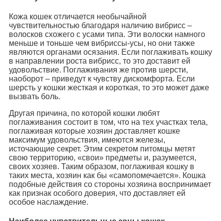
Кожа кошек отличается необычайной
чувствительностью благодаря наличию вибрисс –
волосков схожего с усами типа. Эти волоски намного
меньше и тоньше чем вибриссы-усы, но они также
являются органами осязания. Если поглаживать кошку
в направлении роста вибрисс, то это доставит ей
удовольствие. Поглаживания же против шерсти,
наоборот – приведут к чувству дискомфорта. Если
шерсть у кошки жесткая и короткая, то это может даже
вызвать боль.
Другая причина, по которой кошки любят
поглаживания состоит в том, что на тех участках тела,
поглаживая которые хозяин доставляет кошке
максимум удовольствия, имеются железы,
источающие секрет. Этим секретом питомцы метят
свою территорию, «свои» предметы и, разумеется,
своих хозяев. Таким образом, поглаживая кошку в
таких места, хозяин как бы «самопомечается». Кошка
подобные действия со стороны хозяина воспринимает
как признак особого доверия, что доставляет ей
особое наслаждение.