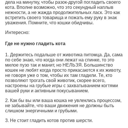
дела на минутку, чтобы разок-другой погладить своего
кота. Вполне возможно, что это секундный наплыв
нежности, а не жажда продолжительных ласк. Это как
встретить своего товарища и пожать ему руку в знак
уважения. Помните, что кошки обидчивы.
Интересно:
Где не нужно гладить кота
1. Держитесь подальше от животика питомца. Да, сама
по себе знаю, что когда они лежат на спинке, то это
милое пузо так и манит, но НЕЛЬЗЯ. Большинство
кошек не любят когда просто прикасаются к их животу,
не говоря уже о том, чтобы их там гладили. Те, кто
позволяют трогать свой животик, скорее всего,
настроены на грубые игры с захватыванием когтями
вашей руки и активным покусыванием.
2. Как бы вы или ваша кошка не увлеклись процессом,
не забывайте, что ваши движения не должны быть
слишком энергичными и грубыми.
3. Не стоит гладить котов против шерсти.