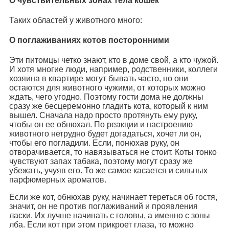
О чувствительных зонах тела кошек
Таких областей у животного много:
О поглаживаниях котов посторонними
Эти питомцы четко знают, кто в доме свой, а кто чужой.
И хотя многие люди, например, родственники, коллеги
хозяина в квартире могут бывать часто, но они
остаются для животного чужими, от которых можно
ждать, чего угодно. Поэтому гости дома не должны
сразу же бесцеремонно гладить кота, который к ним
вышел. Сначала надо просто протянуть ему руку,
чтобы он ее обнюхал. По реакции и настроению
животного нетрудно будет догадаться, хочет ли он,
чтобы его погладили. Если, понюхав руку, он
отворачивается, то навязываться не стоит. Коты тонко
чувствуют запах табака, поэтому могут сразу же
убежать, учуяв его. То же самое касается и сильных
парфюмерных ароматов.
Если же кот, обнюхав руку, начинает тереться об гостя,
значит, он не против поглаживаний и проявления
ласки. Их лучше начинать с головы, а именно с зоны
лба. Если кот при этом прикроет глаза, то можно