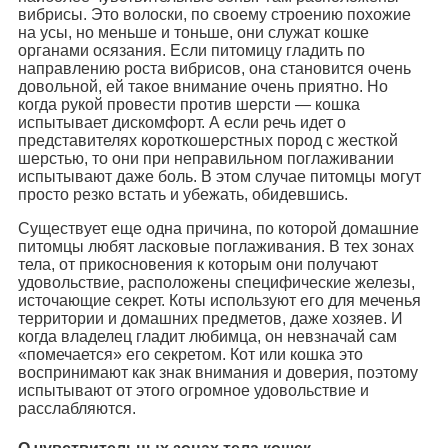
вибрисы. Это волоски, по своему строению похожие
на усы, но меньше и тоньше, они служат кошке
органами осязания. Если питомицу гладить по
направлению роста вибрисов, она становится очень
довольной, ей такое внимание очень приятно. Но
когда рукой провести против шерсти — кошка
испытывает дискомфорт. А если речь идет о
представителях короткошерстных пород с жесткой
шерстью, то они при неправильном поглаживании
испытывают даже боль. В этом случае питомцы могут
просто резко встать и убежать, обидевшись.
Существует еще одна причина, по которой домашние
питомцы любят ласковые поглаживания. В тех зонах
тела, от прикосновения к которым они получают
удовольствие, расположены специфические железы,
источающие секрет. Коты используют его для меченья
территории и домашних предметов, даже хозяев. И
когда владелец гладит любимца, он невзначай сам
«помечается» его секретом. Кот или кошка это
воспринимают как знак внимания и доверия, поэтому
испытывают от этого огромное удовольствие и
расслабляются.