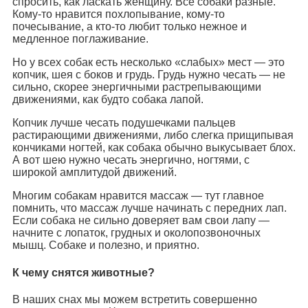
спросить, как ласкать женщину. Все собаки разные.
Кому-то нравится похлопывание, кому-то
почесывание, а кто-то любит только нежное и
медленное поглаживание.
Но у всех собак есть несколько «слабых» мест — это
копчик, шея с боков и грудь. Грудь нужно чесать — не
сильно, скорее энергичными растрепывающими
движениями, как будто собака лапой.
Копчик лучше чесать подушечками пальцев
растирающими движениями, либо слегка прищипывая
кончиками ногтей, как собака обычно выкусывает блох.
А вот шею нужно чесать энергично, ногтями, с
широкой амплитудой движений.
Многим собакам нравится массаж — тут главное
помнить, что массаж лучше начинать с передних лап.
Если собака не сильно доверяет вам свои лапу —
начните с лопаток, грудных и околопозвоночных
мышц. Собаке и полезно, и приятно.
К чему снятся животные?
В наших снах мы можем встретить совершенно