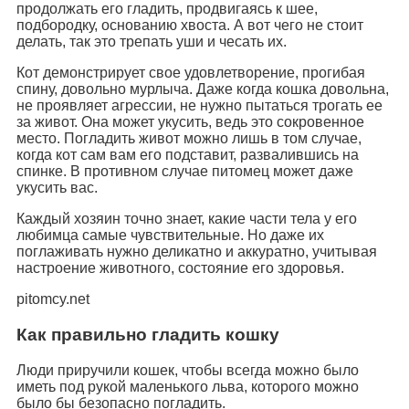
продолжать его гладить, продвигаясь к шее,
подбородку, основанию хвоста. А вот чего не стоит
делать, так это трепать уши и чесать их.
Кот демонстрирует свое удовлетворение, прогибая
спину, довольно мурлыча. Даже когда кошка довольна,
не проявляет агрессии, не нужно пытаться трогать ее
за живот. Она может укусить, ведь это сокровенное
место. Погладить живот можно лишь в том случае,
когда кот сам вам его подставит, развалившись на
спинке. В противном случае питомец может даже
укусить вас.
Каждый хозяин точно знает, какие части тела у его
любимца самые чувствительные. Но даже их
поглаживать нужно деликатно и аккуратно, учитывая
настроение животного, состояние его здоровья.
pitomcy.net
Как правильно гладить кошку
Люди приручили кошек, чтобы всегда можно было
иметь под рукой маленького льва, которого можно
было бы безопасно погладить.