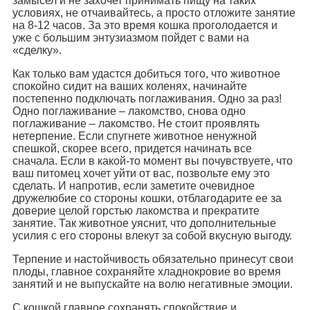
замысел и не захочет принимать пищу на таких
условиях, не отчаивайтесь, а просто отложите занятие
на 8-12 часов. За это время кошка проголодается и
уже с большим энтузиазмом пойдет с вами на
«сделку».
Как только вам удастся добиться того, что животное
спокойно сидит на ваших коленях, начинайте
постепенно подключать поглаживания. Одно за раз!
Одно поглаживание – лакомство, снова одно
поглаживание – лакомство. Не стоит проявлять
нетерпение. Если спугнете животное ненужной
спешкой, скорее всего, придется начинать все
сначала. Если в какой-то момент вы почувствуете, что
ваш питомец хочет уйти от вас, позвольте ему это
сделать. И напротив, если заметите очевидное
дружелюбие со стороны кошки, отблагодарите ее за
доверие целой горстью лакомства и прекратите
занятие. Так животное уяснит, что дополнительные
усилия с его стороны влекут за собой вкусную выгоду.
Терпение и настойчивость обязательно принесут свои
плоды, главное сохраняйте хладнокровие во время
занятий и не выпускайте на волю негативные эмоции.
С кошкой главное сохранять спокойствие и