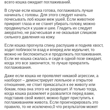
всего кошка ожидает поглаживаний.
В случае если кошка готова, поглаживать лучше
начинать с головы. Для этого следует начать
почесывать лоб кошки меж ушей. Если животное
прикроет глаза и не станет убирать голову, можно
продвинуться к ушам и шее. Гладить их следует
аккуратно, не расчесывая и не оказывая слишком
сильного давления на кожу.
Если кошка прогнула спину, распушив и подняв хвост,
ходит поблизости взад и вперед или мурлычет, то
можно не беспокоиться и продолжать поглаживания.
Если же кошка сжалась и сидя в одной позе ожидает,
когда это все закончится, то лучше прекратить
поглаживания.
Даже если кошка не проявляет никакой агрессии, а
наоборот – демонстрирует лояльное и открытое
отношение, не стоит прикасаться к ее животу или
бокам, пока она этого не разрешит. И только тогда,
когда кошка разомлеет и развалится перед вами,
подставив свой живот, можно будет приступить к
поглаживаниям живота. Если проигнорировать это
правило, то не исключено,0 что результатом может