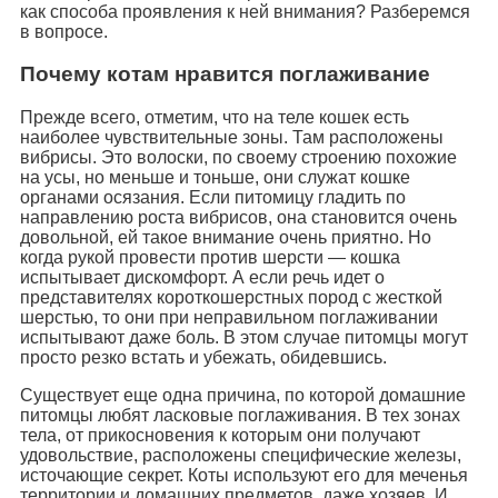
как способа проявления к ней внимания? Разберемся
в вопросе.
Почему котам нравится поглаживание
Прежде всего, отметим, что на теле кошек есть
наиболее чувствительные зоны. Там расположены
вибрисы. Это волоски, по своему строению похожие
на усы, но меньше и тоньше, они служат кошке
органами осязания. Если питомицу гладить по
направлению роста вибрисов, она становится очень
довольной, ей такое внимание очень приятно. Но
когда рукой провести против шерсти — кошка
испытывает дискомфорт. А если речь идет о
представителях короткошерстных пород с жесткой
шерстью, то они при неправильном поглаживании
испытывают даже боль. В этом случае питомцы могут
просто резко встать и убежать, обидевшись.
Существует еще одна причина, по которой домашние
питомцы любят ласковые поглаживания. В тех зонах
тела, от прикосновения к которым они получают
удовольствие, расположены специфические железы,
источающие секрет. Коты используют его для меченья
территории и домашних предметов, даже хозяев. И