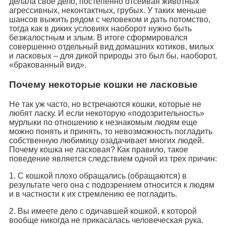
делала свое дело, постепенно отсеивая животных
агрессивных, неконтактных, грубых. У таких меньше
шансов выжить рядом с человеком и дать потомство,
тогда как в диких условиях наоборот нужно быть
безжалостным и злым. В итоге сформировался
совершенно отдельный вид домашних котиков, милых
и ласковых – для дикой природы это был бы, наоборот,
«бракованный вид».
Почему некоторые кошки не ласковые
Не так уж часто, но встречаются кошки, которые не
любят ласку. И если некоторую «подозрительность»
мурлыки по отношению к незнакомым людям еще
можно понять и принять, то невозможность погладить
собственную любимицу озадачивает многих людей.
Почему кошка не ласковая? Как правило, такое
поведение является следствием одной из трех причин:
1. С кошкой плохо обращались (обращаются) в
результате чего она с подозрением относится к людям
и в частности к их стремлению ее погладить.
2. Вы имеете дело с одичавшей кошкой, к которой
вообще никогда не прикасалась человеческая рука.